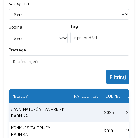
Kategorija
Tag
Godina
Pretraga
Filtriraj
NASLOV
KATEGORIJA
GODINA
DATU
JAVNI NATJEČAJ ZA PRIJEM
2025
20.12.
RADNIKA
KONKURS ZA PRIJEM
2019
13.09.
RADNIKA