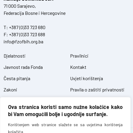
71 000 Sarajevo,
Federacija Bosne i Hercegovine
T:
+387 (0)33 723 680
F:
+387 (0)33 723 688
info@fzofbih.org.ba
Djelatnosti
Pravilnici
Javnost rada Fonda
Kontakt
Česta pitanja
Uvjeti korištenja
Zakoni
Pravila o zaštiti privatnosti
Uredbe
Kolačići
Ova stranica koristi samo nužne kolačiće kako
Pristup informacijama
bi Vam omogućili bolje i ugodnije surfanje.
Korištenjem web stranice slažete se sa uvjetima korištenja
kolačića