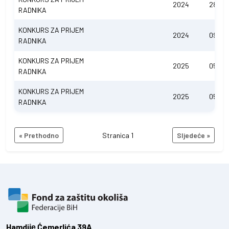
2024
28.10.
RADNIKA
KONKURS ZA PRIJEM
2024
09.12.
RADNIKA
KONKURS ZA PRIJEM
2025
05.03
RADNIKA
KONKURS ZA PRIJEM
2025
05.03
RADNIKA
« Prethodno
Stranica 1
Sljedeće »
Hamdiје Ćemerlića 39A