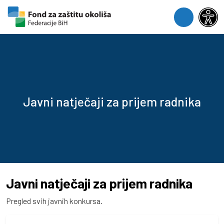
Skip to content
Skip to footer
Menu
Javni natječaji za prijem radnika
Javni natječaji za prijem radnika
Pregled svih javnih konkursa.