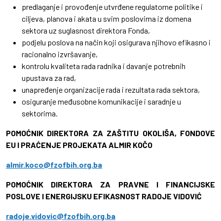
predlaganje i provođenje utvrđene regulatorne politike i
ciljeva, planova i akata u svim poslovima iz domena
sektora uz suglasnost direktora Fonda,
podjelu poslova na način koji osigurava njihovo efikasno i
racionalno izvršavanje,
kontrolu kvaliteta rada radnika i davanje potrebnih
upustava za rad,
unapređenje organizacije rada i rezultata rada sektora,
osiguranje međusobne komunikacije i saradnje u
sektorima.
POMOĆNIK DIREKTORA ZA ZAŠTITU OKOLIŠA, FONDOVE
EU I PRAĆENJE PROJEKATA ALMIR KOČO
almir.koco@fzofbih.org.ba
POMOĆNIK DIREKTORA ZA PRAVNE I FINANCIJSKE
POSLOVE I ENERGIJSKU EFIKASNOST RADOJE VIDOVIĆ
radoje.vidovic@fzofbih.org.ba