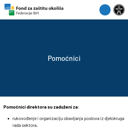
Skip to content
Skip to footer
Menu
Pomoćnici
Pomoćnici direktora su zaduženi za:
rukovođenje i organizaciju obavljanja poslova iz djelokruga
rada sektora,