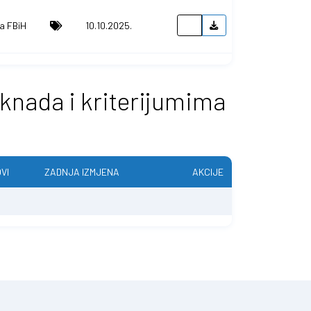
ša FBiH
10.10.2025.
knada i kriterijumima
VI
ZADNJA IZMJENA
AKCIJE