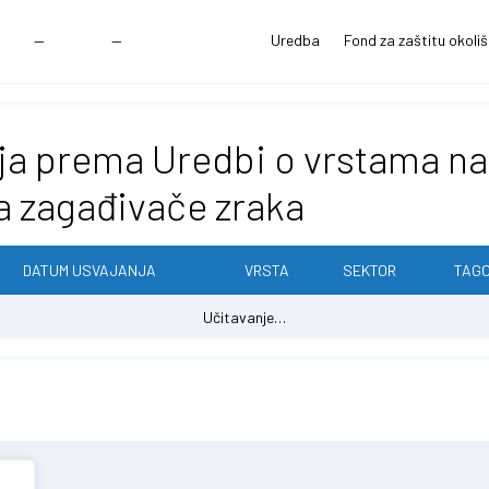
—
—
Uredba
Fond za zaštitu okoli
ja prema Uredbi o vrstama na
a zagađivače zraka
DATUM USVAJANJA
VRSTA
SEKTOR
TAGO
Učitavanje…