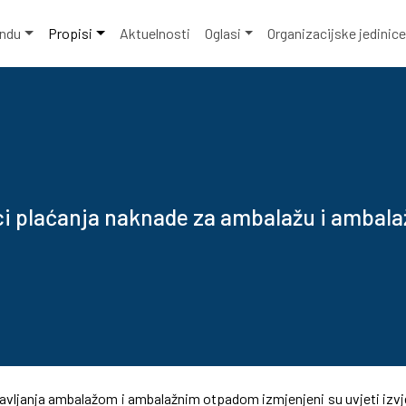
ondu
Propisi
Aktuelnosti
Oglasi
Organizacijske jedinic
i plaćanja naknade za ambalažu i ambala
avljanja ambalažom i ambalažnim otpadom izmjenjeni su uvjeti izvj