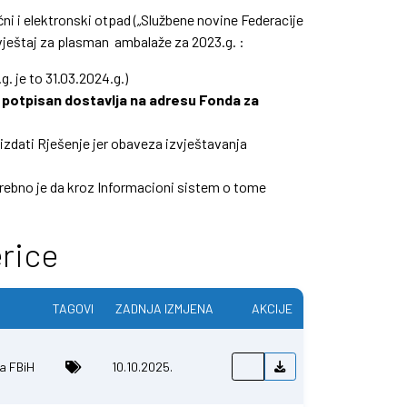
ni i elektronski otpad („Službene novine Federacije
zvještaj za plasman ambalaže za 2023.g. :
. je to 31.03.2024.g.)
 potpisan dostavlja na adresu Fonda za
izdati Rješenje jer obaveza izvještavanja
trebno je da kroz Informacioni sistem o tome
erice
TAGOVI
ZADNJA IZMJENA
AKCIJE
ša FBiH
10.10.2025.