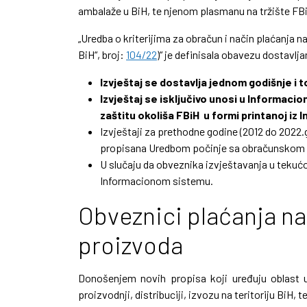
ambalaže u BiH, te njenom plasmanu na tržište FB
„Uredba o kriterijima za obračun i način plaćanja 
BiH“, broj:
104/22
)“ je definisala obavezu dostavl
Izvještaj se dostavlja jednom godišnje i t
Izvještaj se isključivo unosi u Informaci
zaštitu okoliša FBiH u formi printanoj iz
Izvještaji za prethodne godine (2012 do 2022
propisana Uredbom počinje sa obračunskom 
U slučaju da obveznika izvještavanja u tekućo
Informacionom sistemu.
Obveznici plaćanja na
proizvoda
Donošenjem novih propisa koji uređuju oblast u
proizvodnji, distribuciji, izvozu na teritoriju BiH,