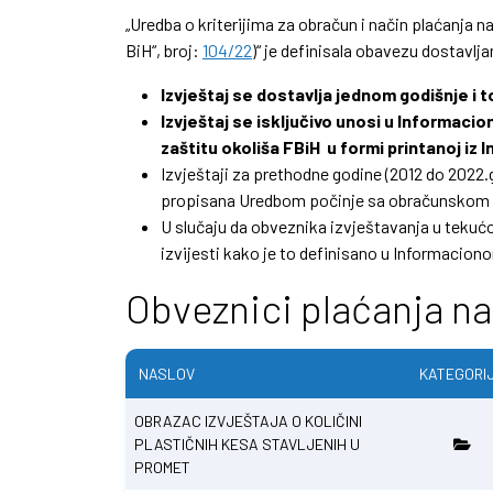
„Uredba o kriterijima za obračun i način plaćanja 
BiH“, broj:
104/22
)“ je definisala obavezu dostavl
Izvještaj se dostavlja jednom godišnje i t
Izvještaj se isključivo unosi u Informaci
zaštitu okoliša FBiH u formi printanoj iz
Izvještaji za prethodne godine (2012 do 2022
propisana Uredbom počinje sa obračunskom 
U slučaju da obveznika izvještavanja u tekućo
izvijesti kako je to definisano u Informacio
Obveznici plaćanja na
NASLOV
KATEGORI
OBRAZAC IZVJEŠTAJA O KOLIČINI
PLASTIČNIH KESA STAVLJENIH U
PROMET