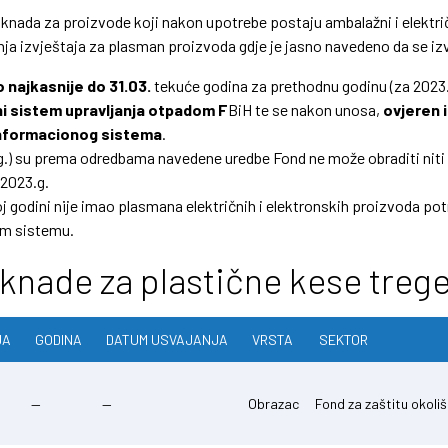
naknada za proizvode koji nakon upotrebe postaju ambalažni i električ
janja izvještaja za plasman proizvoda gdje je jasno navedeno da se i
o najkasnije do 31.03.
tekuće godina za prethodnu godinu (za 2023.g
oni sistem upravljanja otpadom F
BiH te se nakon unosa,
ovjeren i
 Informacionog sistema
.
.g.) su prema odredbama navedene uredbe Fond ne može obraditi niti 
2023.g.
j godini nije imao plasmana električnih i elektronskih proizvoda po
nom sistemu.
knade za plastične kese treg
JA
GODINA
DATUM USVAJANJA
VRSTA
SEKTOR
—
—
Obrazac
Fond za zaštitu okoli