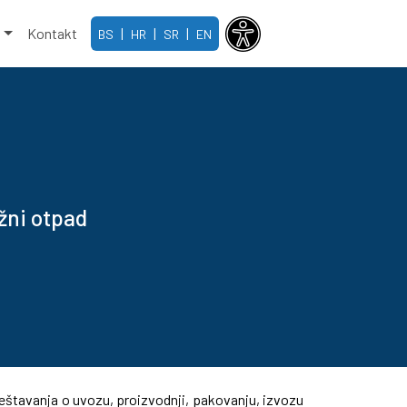
e
Kontakt
|
|
|
BS
HR
SR
EN
žni otpad
eštavanja o uvozu, proizvodnji, pakovanju, izvozu