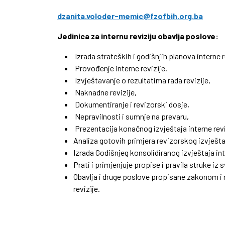
dzanita.voloder-memic@fzofbih.org.ba
Jedinica za internu reviziju obavlja poslove:
Izrada strateških i godišnjih planova interne r
Provođenje interne revizije,
Izvještavanje o rezultatima rada revizije,
Naknadne revizije,
Dokumentiranje i revizorski dosje,
Nepravilnosti i sumnje na prevaru,
Prezentacija konačnog izvještaja interne revi
Analiza gotovih primjera revizorskog izvješta
Izrada Godišnjeg konsolidiranog izvještaja int
Prati i primjenjuje propise i pravila struke iz 
Obavlja i druge poslove propisane zakonom i 
revizije.