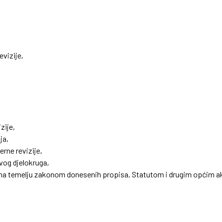
evizije,
zije,
ja,
erne revizije,
svog djelokruga,
na temelju zakonom donesenih propisa, Statutom i drugim općim akt