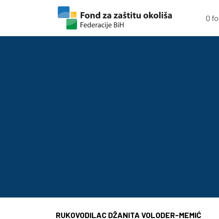
Skip to content
Skip to footer
O f
RUKOVODILAC DŽANITA VOLODER-MEMIĆ