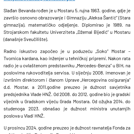
Slađan Bevanda rođen je u Mostaru 5. rujna 1963. godine, gdje je
završio osnovno obrazovanje i Gimnaziju „Aleksa Šantić“ (Stara
gimnazija), matematičko odjeljenje. Diplomirao je 1989. na
Strojarskom fakultetu Univerziteta „Džemal Bijedić“ u Mostaru
(današnje Sveučilište).
Radno iskustvo započeo je u poduzeću „Soko“ Mostar –
Tvornica kardana, kao inženjer u tehničkoj pripremi. Nakon rata
radio je u ovlaštenom predstavniku „Mercedes-Benza“ u BiH, na
poslovima rukovoditelja servisa. U siječnju 2008. imenovan je
izvršnim direktorom i članom Uprave „Hercegovina osiguranja“
d.d. Mostar, a 2011.godine preuzeo je dužnost savjetnika
predsjednika Vlade HNŽ. Od 2008. do 2012. godine bio je gradski
vijećnik u Gradskom vijeću Grada Mostara. Od ožujka 2014. do
studenoga 2023. obnašao je dužnost ministra unutarnjih
poslova u Vladi HNŽ.
U prosincu 2024. godine preuzeo je dužnost ravnatelja Fonda za