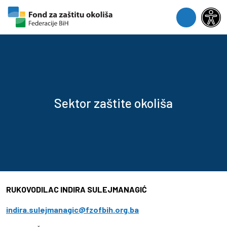
Skip to content
Skip to footer
Menu
Sektor zaštite okoliša
RUKOVODILAC INDIRA SULEJMANAGIĆ
indira.sulejmanagic@fzofbih.org.ba