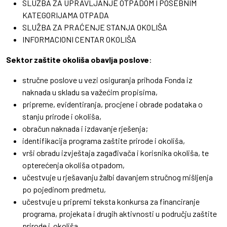
SLUŽBA ZA UPRAVLJANJE OTPADOM I POSEBNIM
KATEGORIJAMA OTPADA
SLUŽBA ZA PRAĆENJE STANJA OKOLIŠA
INFORMACIONI CENTAR OKOLIŠA
Sektor zaštite okoliša
obavlja poslove
:
stručne poslove u vezi osiguranja prihoda Fonda iz
naknada u skladu sa važećim propisima,
pripreme, evidentiranja, procjene i obrade podataka o
stanju prirode i okoliša,
obračun naknada i izdavanje rješenja;
identifikacija programa zaštite prirode i okoliša,
vrši obradu izvještaja zagađivača i korisnika okoliša, te
opterećenja okoliša otpadom,
učestvuje u rješavanju žalbi davanjem stručnog mišljenja
po pojedinom predmetu,
učestvuje u pripremi teksta konkursa za financiranje
programa, projekata i drugih aktivnosti u području zaštite
prirode i okoliša,