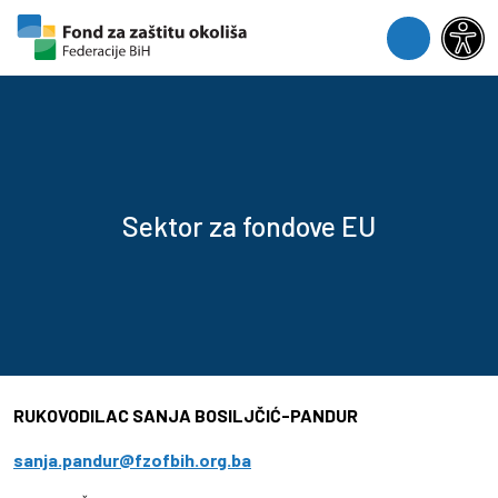
Skip to content
Skip to footer
Menu
Sektor za fondove EU
RUKOVODILAC SANJA BOSILJČIĆ-PANDUR
sanja.pandur@fzofbih.org.ba