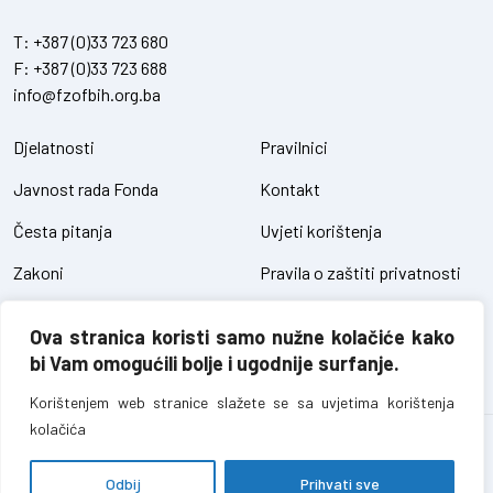
T:
+387 (0)33 723 680
F:
+387 (0)33 723 688
info@fzofbih.org.ba
Djelatnosti
Pravilnici
Javnost rada Fonda
Kontakt
Česta pitanja
Uvjeti korištenja
Zakoni
Pravila o zaštiti privatnosti
Uredbe
Kolačići
Ova stranica koristi samo nužne kolačiće kako
Pristup informacijama
bi Vam omogućili bolje i ugodnije surfanje.
Korištenjem web stranice slažete se sa uvjetima korištenja
kolačića
Fond za zaštitu okoliša FBiH – sva prava pridržana // design and
development
SIK
Odbij
Prihvati sve