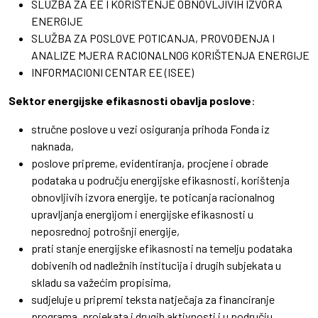
SLUŽBA ZA EE I KORIŠTENJE OBNOVLJIVIH IZVORA
ENERGIJE
SLUŽBA ZA POSLOVE POTICANJA, PROVOĐENJA I
ANALIZE MJERA RACIONALNOG KORIŠTENJA ENERGIJE
INFORMACIONI CENTAR EE (ISEE)
Sektor energijske efikasnosti obavlja poslove
:
stručne poslove u vezi osiguranja prihoda Fonda iz
naknada,
poslove pripreme, evidentiranja, procjene i obrade
podataka u području energijske efikasnosti, korištenja
obnovljivih izvora energije, te poticanja racionalnog
upravljanja energijom i energijske efikasnosti u
neposrednoj potrošnji energije,
prati stanje energijske efikasnosti na temelju podataka
dobivenih od nadležnih institucija i drugih subjekata u
skladu sa važećim propisima,
sudjeluje u pripremi teksta natječaja za financiranje
programa, projekata i drugih aktivnosti i u području