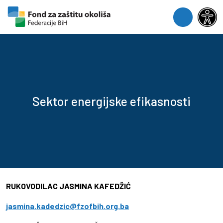
Skip to content
Skip to footer
Menu
Sektor energijske efikasnosti
RUKOVODILAC JASMINA KAFEDŽIĆ
jasmina.kadedzic@fzofbih.org.ba