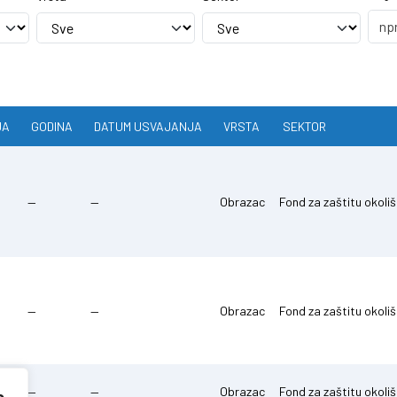
JA
GODINA
DATUM USVAJANJA
VRSTA
SEKTOR
—
—
Obrazac
Fond za zaštitu okoli
—
—
Obrazac
Fond za zaštitu okoli
—
—
Obrazac
Fond za zaštitu okoli