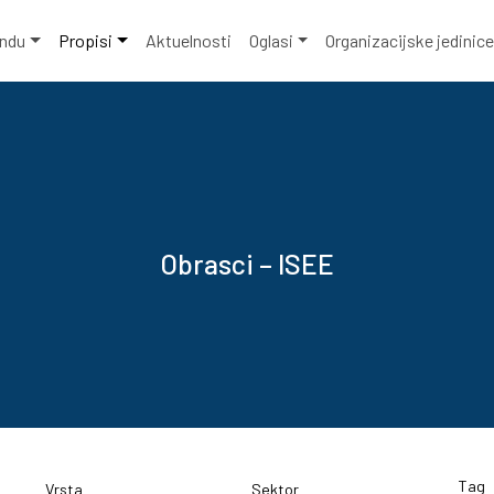
ondu
Propisi
Aktuelnosti
Oglasi
Organizacijske jedinic
Obrasci – ISEE
Tag
Vrsta
Sektor