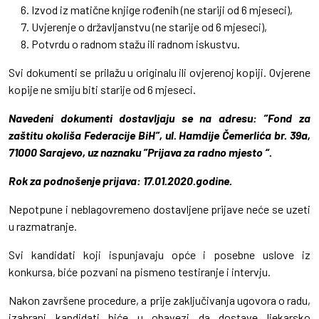
Izvod iz matične knjige rođenih (ne stariji od 6 mjeseci),
Uvjerenje o državljanstvu (ne starije od 6 mjeseci),
Potvrdu o radnom stažu ili radnom iskustvu.
Svi dokumenti se prilažu u originalu ili ovjerenoj kopiji. Ovjerene
kopije ne smiju biti starije od 6 mjeseci.
Navedeni dokumenti dostavljaju se na adresu: ”Fond za
zaštitu okoliša Federacije BiH”, ul. Hamdije Čemerlića br. 39a,
71000 Sarajevo, uz naznaku ”Prijava za radno mjesto “.
Rok za podnošenje prijava: 17.01.2020.godine.
Nepotpune i neblagovremeno dostavljene prijave neće se uzeti
u razmatranje.
Svi kandidati koji ispunjavaju opće i posebne uslove iz
konkursa, biće pozvani na pismeno testiranje i intervju.
Nakon završene procedure, a prije zaključivanja ugovora o radu,
izabrani kandidati biće u obavezi da dostave ljekarsko