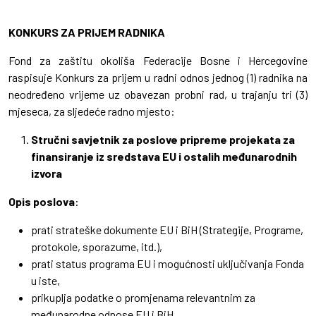
KONKURS ZA PRIJEM RADNIKA
Fond za zaštitu okoliša Federacije Bosne i Hercegovine
raspisuje Konkurs za prijem u radni odnos jednog (1) radnika na
neodređeno vrijeme uz obavezan probni rad, u trajanju tri (3)
mjeseca, za sljedeće radno mjesto:
Stručni savjetnik za poslove pripreme projekata za
finansiranje iz sredstava EU i ostalih međunarodnih
izvora
Opis poslova
:
prati strateške dokumente EU i BiH (Strategije, Programe,
protokole, sporazume, itd.),
prati status programa EU i mogućnosti uključivanja Fonda
u iste,
prikuplja podatke o promjenama relevantnim za
međunarodne odnose EU i BiH,