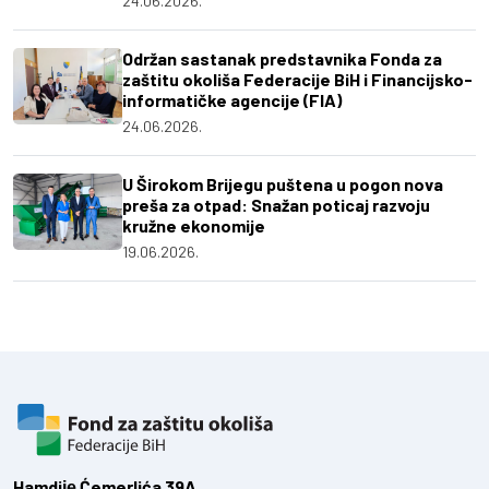
24.06.2026.
Održan sastanak predstavnika Fonda za
zaštitu okoliša Federacije BiH i Financijsko-
informatičke agencije (FIA)
24.06.2026.
U Širokom Brijegu puštena u pogon nova
preša za otpad: Snažan poticaj razvoju
kružne ekonomije
19.06.2026.
Hamdiје Ćemerlića 39A