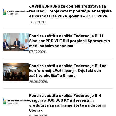
JAVNI KONKURS za dodjelu sredstava za
realizaciju projekata iz područja energijske
efikasnosti za 2026. godinu – JK EE 2026
17.07.2026.
Fond za zaštitu okoliša Federacije BiH i
Sindikat PPDIVUT BiH potpisali Sporazum o
međusobnim odnosima
07.07.2026.
Fond za zaštitu okoliša Federacije BiH na
konferenciji „Peti lipanj – Svjetski dan
zaštite okoliša“ u Bihaću
26.06.2026.
Fond za zaštitu okoliša Federacije BiH
osigurao 300.000 KM interventnih
sredstava za saniranje štete na deponiji
Uborak