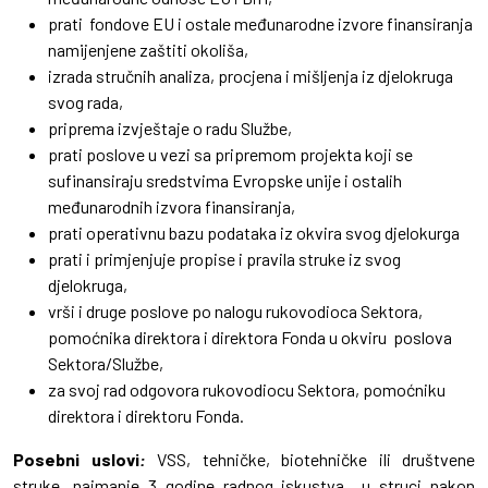
prati fondove EU i ostale međunarodne izvore finansiranja
namijenjene zaštiti okoliša,
izrada stručnih analiza, procjena i mišljenja iz djelokruga
svog rada,
priprema izvještaje o radu Službe,
prati poslove u vezi sa pripremom projekta koji se
sufinansiraju sredstvima Evropske unije i ostalih
međunarodnih izvora finansiranja,
prati operativnu bazu podataka iz okvira svog djelokurga
prati i primjenjuje propise i pravila struke iz svog
djelokruga,
vrši i druge poslove po nalogu rukovodioca Sektora,
pomoćnika direktora i direktora Fonda u okviru poslova
Sektora/Službe,
za svoj rad odgovora rukovodiocu Sektora, pomoćniku
direktora i direktoru Fonda.
Posebni uslovi
:
VSS, tehničke, biotehničke ili društvene
struke, najmanje 3 godine radnog iskustva u struci nakon