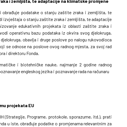
zraka i zemljišta, te adaptacije na klimatske promjene
 i obrađuje podatake o stanju zaštite zraka i zemljišta, te
i izvještaja o stanju zaštite zraka i zemljišta, te adaptacije
zovanje edukativnih projekata iz oblasti zaštite zraka i
 vodi operativnu bazu podataka iz okvira svog djelokruga,
og djelokruga, obavlja i druge poslove po nalogu rukovodioca
koji se odnose na poslove ovog radnog mjesta,
za svoj rad
ra i direktoru Fonda.
matičke i biotehničke nauke, najmanje 2 godine radnog
poznavanje engleskog jezika i poznavanje rada na računaru
remu projekata EU
H (Strategije, Programe, protokole, sporazume, itd.), prati
nda u iste, obrađuje podatke o promjenama relevantnim za