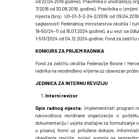
od 22.04.2019.godine), Pravilnika o unutrašnjoj org
7/2016 od 30.08.2016. godine), Pravilnika o izmjeni 
mjesta (broj: UO-01-3-2-24-2/2019 od 09.04.2019.g
saglasnosti Federalnog ministarstva okoliša i tur
19-50/24-11 od 16.07.2024.godine), a u vezi sa Odl
1-513/2024 od 04.12.2024.godine, Fond za zaštitu 
KONKURS ZA PRIJEM RADNIKA
Fond za zaštitu okoliša Federacije Bosne i Herce
radnika na neodređeno vrijeme uz obavezan probni r
JEDINICA ZA INTERNU REVIZIJU
Interni revizor
Opis radnog mjesta:
implementirati program rev
rukovodioca revidirane organizacije o početku
dokumentaciju i uvjete značajne za formulisanje o
u pisanoj formi uz priložene dokaze,
informirat
obavljanja revizije, pojavi sumnja na nepravilnos