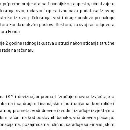
 pripreme projekata sa finansijskog aspekta, učestvuje u
djelokruga svog rada,vodi operativnu bazu podataka iz svog
a struke iz svog djelokruga, vrši i druge poslove po nalogu
tora Fonda u okviru poslova Sektora, za svoj rad odgovora
toru Fonda
e 2 godine radnog iskustva u struci nakon sticanja stručne
 rada na računaru
na (KM i devizne),priprema i izrađuje dnevne izvještaje o
kama i sa drugim finansijskim institucijama,
kontroliše i
latnog prometa,
vodi dnevne izvode i izrađuje izvještaje o
skim računima kod poslovnih banaka,
vrši dnevna plaćanja,
donacijama, pozajmicama i slično,
sarađuje sa Finansijskim