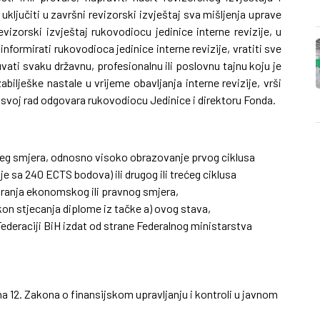
uključiti u završni revizorski izvještaj sva mišljenja uprave
revizorski izvještaj rukovodiocu jedinice interne revizije,
u
nformirati rukovodioca jedinice interne revizije,
vratiti sve
vati svaku državnu, profesionalnu ili poslovnu tajnu koju je
abilješke nastale u vrijeme obavljanja interne revizije,
vrši
 svoj rad odgovara rukovodiocu Jedinice i direktoru Fonda.
eg smjera, odnosno visoko obrazovanje prvog ciklusa
e sa 240 ECTS bodova) ili drugog ili trećeg ciklusa
iranja ekonomskog ili pravnog smjera,
kon stjecanja diplome iz tačke a) ovog stava,
 Federaciji BiH izdat od strane Federalnog ministarstva
na 12. Zakona o finansijskom upravljanju i kontroli u javnom