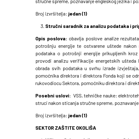
stručne spreme, poznavanje engleskog jezika i po
Broj izvršitelja:
jedan (1)
Stručni saradnik za analizu podataka i p
Opis poslova:
obavlja poslove analize rezultat
potrošnju energije te ostvarene uštede nakon r
podataka o potrošnji energije prikupljenih kroz
provodi analizu verifikacije energetskih ušteda
obrada svih podataka u svrhu izrade izvještaja
pomoćnika direktora i direktora Fonda koji se o
rukovodiocu Sektora, pomoćniku direktora i direk
Posebni uslovi
: VSS, tehničke nauke: elektroteh
struci nakon sticanja stručne spreme, poznavanje 
Broj izvršitelja:
jedan (1)
SEKTOR ZAŠTITE OKOLIŠA