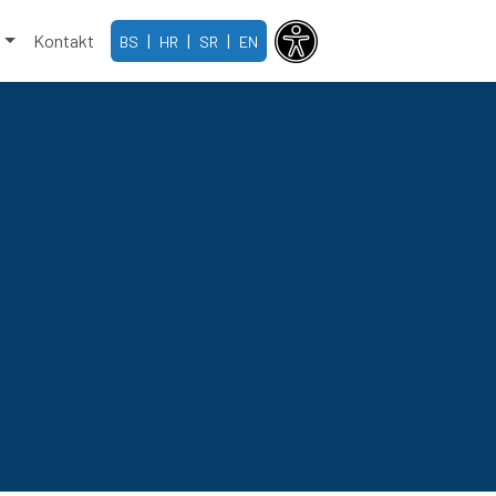
e
Kontakt
|
|
|
BS
HR
SR
EN