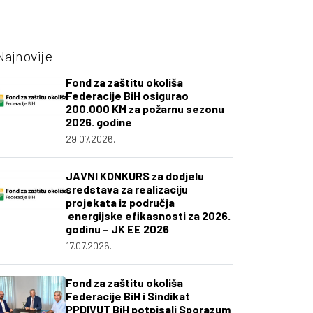
Najnovije
Fond za zaštitu okoliša
Federacije BiH osigurao
200.000 KM za požarnu sezonu
2026. godine
29.07.2026.
JAVNI KONKURS za dodjelu
sredstava za realizaciju
projekata iz područja
energijske efikasnosti za 2026.
godinu – JK EE 2026
17.07.2026.
Fond za zaštitu okoliša
Federacije BiH i Sindikat
PPDIVUT BiH potpisali Sporazum