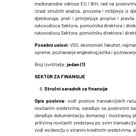
međunarodne odnose EU i BiH, radi na poslovima
izradi stručnih analiza, procjena i mišljenja iz 
djelokuruga, prati i primjenjuje propise i pravil
rukovodioca Sektora, pomoćnika direktora i direk
rukovodiocu Sektora, pomoćniku direktora i direk
Posebni uslovi
:
VSS, ekonomski fakultet, najmanj
spreme, poznavanje engleskog jezika i poznavanje
Broj izvršitelja:
jedan (1)
SEKTOR ZA FINANSIJE
Stručni saradnik za finansije
Opis poslova:
vodi poslove transakcijskih raču
novčanim sredstvima,
sarađuje sa poslovnim ban
obrađuje dokumentaciju domaćeg i inostranog p
prilivima novčanih sredstava po svim transakcij
vodi evidenciju o stranim kreditnim sredstvima, 