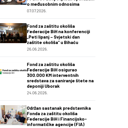
o međusobnim odnosima
07.07.2026.
Fond za zaštitu okoliša
Federacije BiH na konferenciji
„Peti lipanj – Svjetski dan
zaštite okoliša“ u Bihaću
26.06.2026.
Fond za zaštitu okoliša
Federacije BiH osigurao
300.000 KM interventnih
sredstava za saniranje štete na
deponiji Uborak
24.06.2026.
Održan sastanak predstavnika
Fonda za zaštitu okoliša
Federacije BiH i Financijsko-
informatičke agencije (FIA)