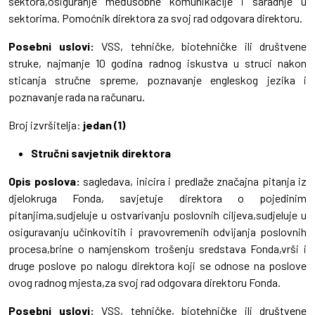
sektora,osiguranje međusobne komunikacije i saradnje u
sektorima. Pomoćnik direktora za svoj rad odgovara direktoru.
Posebni uslovi:
VSS, tehničke, biotehničke ili društvene
struke, najmanje 10 godina radnog iskustva u struci nakon
sticanja stručne spreme, poznavanje engleskog jezika i
poznavanje rada na računaru.
Broj izvršitelja:
jedan (1)
Stručni savjetnik direktora
Opis poslova:
sagledava, inicira i predlaže značajna pitanja iz
djelokruga Fonda, savjetuje direktora o pojedinim
pitanjima,sudjeluje u ostvarivanju poslovnih ciljeva,sudjeluje u
osiguravanju učinkovitih i pravovremenih odvijanja poslovnih
procesa,brine o namjenskom trošenju sredstava Fonda,vrši i
druge poslove po nalogu direktora koji se odnose na poslove
ovog radnog mjesta,za svoj rad odgovara direktoru Fonda.
Posebni uslovi:
VSS, tehničke, biotehničke ili društvene