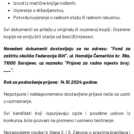
Izvod iz matične knjige rođenih,
Uvjerenje o državljanstvu,
Potvrdu/uvjerenje o radnom stažu ili radnom iskustvu.
Svi dokumenti se prilažu u originalu ili ovjerenoj kopiji. Ovjerene
kopije ne smiju biti starije od šest (6) mjeseci.
Navedeni dokumenti dostavljaju se na adresu: ”Fond za
zaštitu okoliša Federacije BiH”, ul. Hamdije Čemerlića br. 39a,
71000 Sarajevo, uz naznaku ”Prijava za radno mjesto broj:
___“.
Rok za podnošenje prijava: 14.10.2024.godine.
Nepotpune i neblagovremeno dostavljene prijave neće se uzeti
u razmatranje.
Svi kandidati koji ispunjavaju opće i posebne uslove iz
konkursa, biće pozvani na pismeno i usmeno testiranje.
Nezaposlene osobe iz člana 2. i 3. Zakona o pravima branilaca i