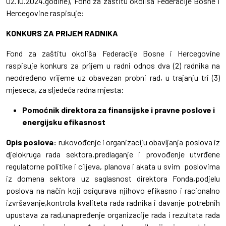
02.10.2024.godine), Fond za zaštitu okoliša Federacije Bosne i
Hercegovine raspisuje:
KONKURS ZA PRIJEM RADNIKA
Fond za zaštitu okoliša Federacije Bosne i Hercegovine
raspisuje konkurs za prijem u radni odnos dva (2) radnika na
neodređeno vrijeme uz obavezan probni rad, u trajanju tri (3)
mjeseca, za sljedeća radna mjesta:
Pomoćnik direktora za finansijske i pravne poslove i
energijsku efikasnost
Opis poslova:
rukovođenje i organizaciju obavljanja poslova iz
djelokruga rada sektora,predlaganje i provođenje utvrđene
regulatorne politike i ciljeva, planova i akata u svim poslovima
iz domena sektora uz saglasnost direktora Fonda,podjelu
poslova na način koji osigurava njihovo efikasno i racionalno
izvršavanje,kontrola kvaliteta rada radnika i davanje potrebnih
upustava za rad,unapređenje organizacije rada i rezultata rada