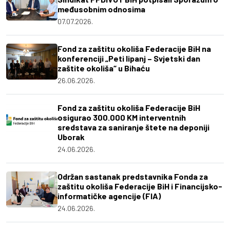
međusobnim odnosima
07.07.2026.
Fond za zaštitu okoliša Federacije BiH na
konferenciji „Peti lipanj – Svjetski dan
zaštite okoliša“ u Bihaću
26.06.2026.
Fond za zaštitu okoliša Federacije BiH
osigurao 300.000 KM interventnih
sredstava za saniranje štete na deponiji
Uborak
24.06.2026.
Održan sastanak predstavnika Fonda za
zaštitu okoliša Federacije BiH i Financijsko-
informatičke agencije (FIA)
24.06.2026.