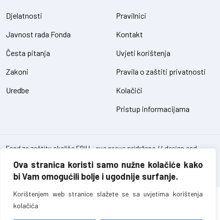
Djelatnosti
Pravilnici
Javnost rada Fonda
Kontakt
Česta pitanja
Uvjeti korištenja
Zakoni
Pravila o zaštiti privatnosti
Uredbe
Kolačići
Pristup informacijama
Fond za zaštitu okoliša FBiH – sva prava pridržana // design and
development
SIK
Ova stranica koristi samo nužne kolačiće kako
bi Vam omogućili bolje i ugodnije surfanje.
Korištenjem web stranice slažete se sa uvjetima korištenja
kolačića