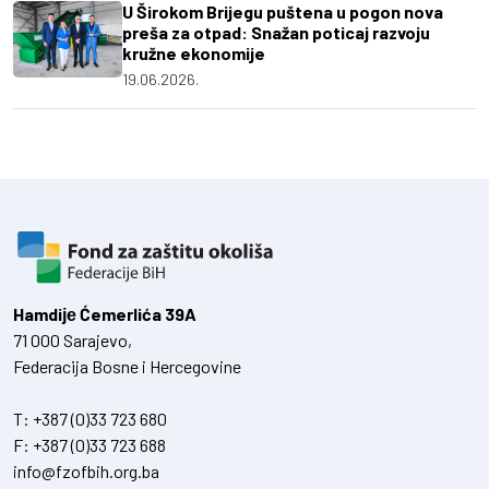
U Širokom Brijegu puštena u pogon nova
preša za otpad: Snažan poticaj razvoju
kružne ekonomije
19.06.2026.
Hamdiје Ćemerlića 39A
71 000 Sarajevo,
Federacija Bosne i Hercegovine
T:
+387 (0)33 723 680
F:
+387 (0)33 723 688
info@fzofbih.org.ba