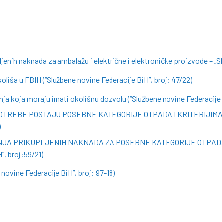
ljenih naknada za ambalažu i električne i elektroničke proizvode – „S
iša u FBIH (“Službene novine Federacije BiH”, broj: 47/22)
ja koja moraju imati okolišnu dozvolu (“Službene novine Federacije B
POTREBE POSTAJU POSEBNE KATEGORIJE OTPADA I KRITERIJI
)
NJA PRIKUPLJENIH NAKNADA ZA POSEBNE KATEGORIJE OTPADA
, broj:59/21)
ovine Federacije BiH”, broj: 97-18)