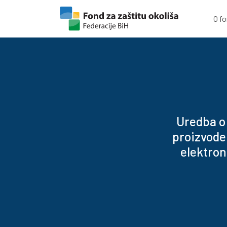
Skip to content
Skip to footer
O f
Uredba o 
proizvode 
elektron