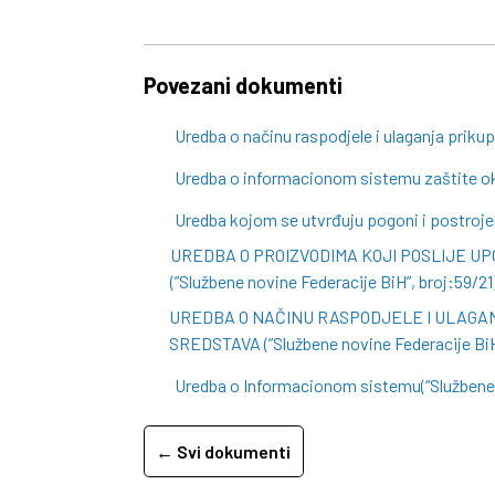
Povezani dokumenti
Uredba o načinu raspodjele i ulaganja prikup
Uredba o informacionom sistemu zaštite okol
Uredba kojom se utvrđuju pogoni i postrojen
UREDBA O PROIZVODIMA KOJI POSLIJE U
(”Službene novine Federacije BiH”, broj:59/21
UREDBA O NAČINU RASPODJELE I ULAGA
SREDSTAVA (”Službene novine Federacije BiH”
Uredba o Informacionom sistemu(“Službene n
← Svi dokumenti