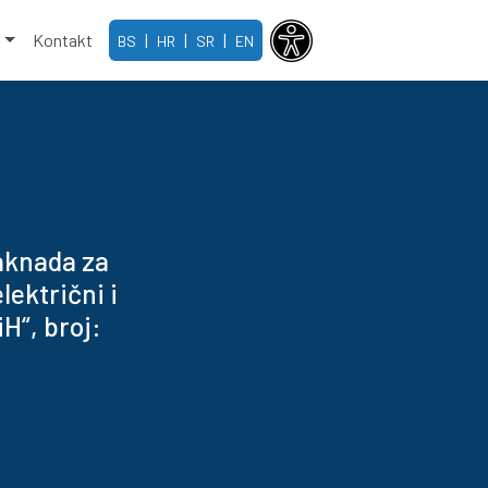
e
Kontakt
|
|
|
BS
HR
SR
EN
naknada za
lektrični i
H“, broj: