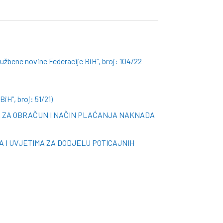
lužbene novine Federacije BiH“, broj: 104/22
iH”, broj: 51/21)
MA ZA OBRAČUN I NAČIN PLAĆANJA NAKNADA
 I UVJETIMA ZA DODJELU POTICAJNIH