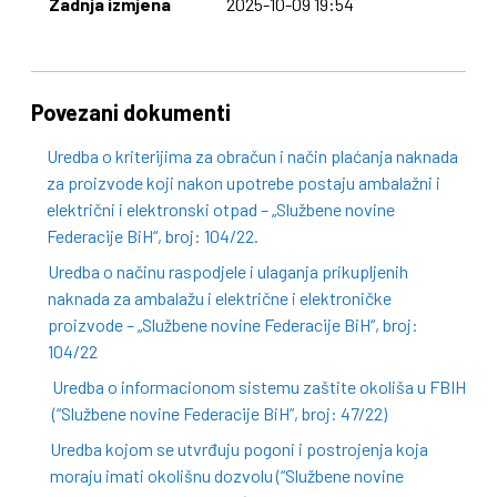
Zadnja izmjena
2025-10-09 19:54
Povezani dokumenti
Uredba o kriterijima za obračun i način plaćanja naknada
za proizvode koji nakon upotrebe postaju ambalažni i
električni i elektronski otpad – „Službene novine
Federacije BiH“, broj: 104/22.
Uredba o načinu raspodjele i ulaganja prikupljenih
naknada za ambalažu i električne i elektroničke
proizvode – „Službene novine Federacije BiH“, broj:
104/22
Uredba o informacionom sistemu zaštite okoliša u FBIH
(“Službene novine Federacije BiH”, broj: 47/22)
Uredba kojom se utvrđuju pogoni i postrojenja koja
moraju imati okolišnu dozvolu (“Službene novine