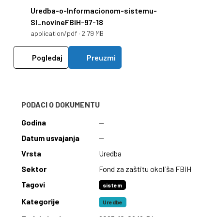
Uredba-o-Informacionom-sistemu-
Sl_novineFBiH-97-18
application/pdf · 2.79 MB
Pogledaj
Preuzmi
PODACI O DOKUMENTU
Godina
—
Datum usvajanja
—
Vrsta
Uredba
Sektor
Fond za zaštitu okoliša FBiH
Tagovi
sistem
Kategorije
Uredbe