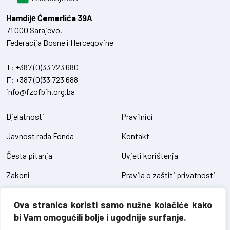
Hamdiје Ćemerlića 39A
71 000 Sarajevo,
Federacija Bosne i Hercegovine
T:
+387 (0)33 723 680
F:
+387 (0)33 723 688
info@fzofbih.org.ba
Djelatnosti
Pravilnici
Javnost rada Fonda
Kontakt
Česta pitanja
Uvjeti korištenja
Zakoni
Pravila o zaštiti privatnosti
Uredbe
Kolačići
Ova stranica koristi samo nužne kolačiće kako
Pristup informacijama
bi Vam omogućili bolje i ugodnije surfanje.