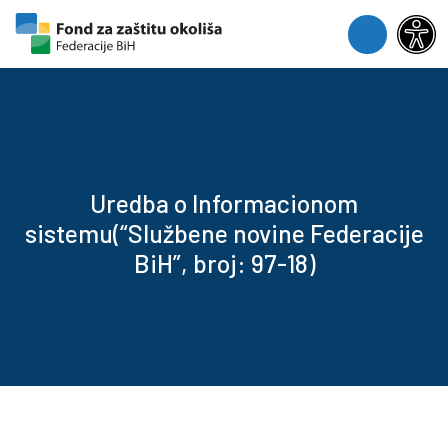
Skip to content
Skip to footer
Menu
Uredba o Informacionom
sistemu(“Službene novine Federacije
BiH”, broj: 97-18)