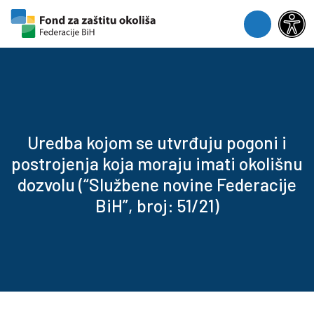
Skip to content
Skip to footer
Menu
Uredba kojom se utvrđuju pogoni i
postrojenja koja moraju imati okolišnu
dozvolu (“Službene novine Federacije
BiH”, broj: 51/21)