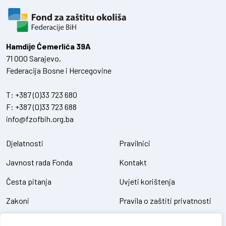
Hamdiје Ćemerlića 39A
71 000 Sarajevo,
Federacija Bosne i Hercegovine
T:
+387 (0)33 723 680
F:
+387 (0)33 723 688
info@fzofbih.org.ba
Djelatnosti
Pravilnici
Javnost rada Fonda
Kontakt
Česta pitanja
Uvjeti korištenja
Zakoni
Pravila o zaštiti privatnosti
Uredbe
Kolačići