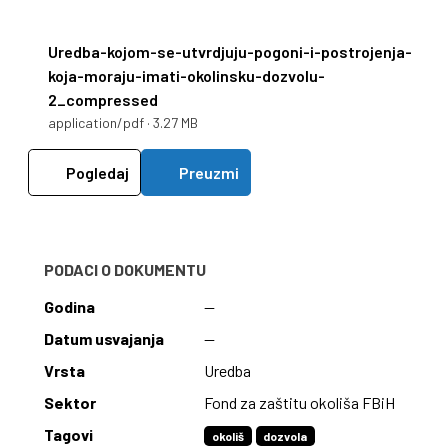
Uredba-kojom-se-utvrdjuju-pogoni-i-postrojenja-
koja-moraju-imati-okolinsku-dozvolu-
2_compressed
application/pdf · 3.27 MB
Pogledaj
Preuzmi
PODACI O DOKUMENTU
Godina
—
Datum usvajanja
—
Vrsta
Uredba
Sektor
Fond za zaštitu okoliša FBiH
Tagovi
okoliš
dozvola