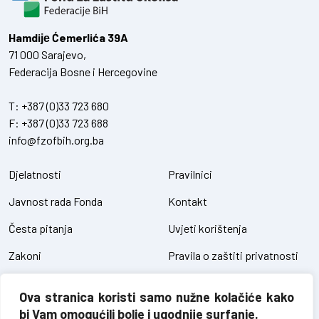
Hamdiје Ćemerlića 39A
71 000 Sarajevo,
Federacija Bosne i Hercegovine
T:
+387 (0)33 723 680
F:
+387 (0)33 723 688
info@fzofbih.org.ba
Djelatnosti
Pravilnici
Javnost rada Fonda
Kontakt
Česta pitanja
Uvjeti korištenja
Zakoni
Pravila o zaštiti privatnosti
Uredbe
Kolačići
Ova stranica koristi samo nužne kolačiće kako
Pristup informacijama
bi Vam omogućili bolje i ugodnije surfanje.