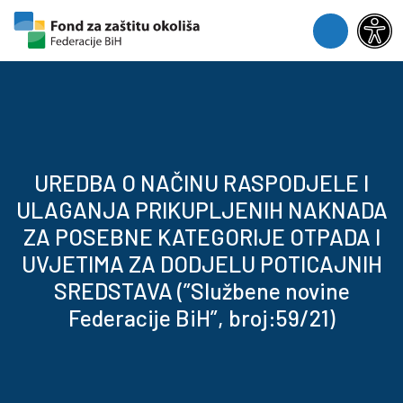
Skip to content
Skip to footer
Menu
UREDBA O NAČINU RASPODJELE I
ULAGANJA PRIKUPLJENIH NAKNADA
ZA POSEBNE KATEGORIJE OTPADA I
UVJETIMA ZA DODJELU POTICAJNIH
SREDSTAVA (”Službene novine
Federacije BiH”, broj:59/21)