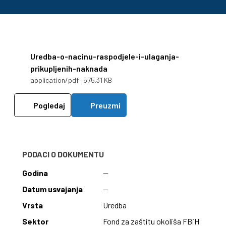
Uredba-o-nacinu-raspodjele-i-ulaganja-
prikupljenih-naknada
application/pdf · 575.31 KB
Pogledaj
Preuzmi
PODACI O DOKUMENTU
Godina
—
Datum usvajanja
—
Vrsta
Uredba
Sektor
Fond za zaštitu okoliša FBiH