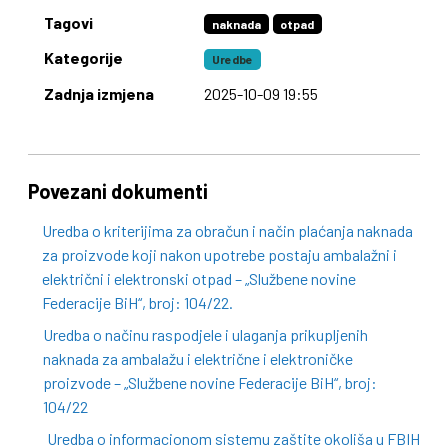
Tagovi
naknada
otpad
Kategorije
Uredbe
Zadnja izmjena
2025-10-09 19:55
Povezani dokumenti
Uredba o kriterijima za obračun i način plaćanja naknada
za proizvode koji nakon upotrebe postaju ambalažni i
električni i elektronski otpad – „Službene novine
Federacije BiH“, broj: 104/22.
Uredba o načinu raspodjele i ulaganja prikupljenih
naknada za ambalažu i električne i elektroničke
proizvode – „Službene novine Federacije BiH“, broj:
104/22
Uredba o informacionom sistemu zaštite okoliša u FBIH