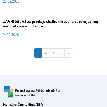
25.02.2025.
JAVNI OGLAS za prodaju službenih vozila putem javnog
nadmetanja – licitacije
14.02.2025.
Page navigation
Current Page
Page
Page
1
2
3
›
»
Hamdiје Ćemerlića 39A