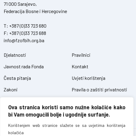
71 000 Sarajevo,
Federacija Bosne i Hercegovine
T:
+387 (0)33 723 680
F:
+387 (0)33 723 688
info@fzofbih.org.ba
Djelatnosti
Pravilnici
Javnost rada Fonda
Kontakt
Česta pitanja
Uvjeti korištenja
Zakoni
Pravila o zaštiti privatnosti
Uredbe
Kolačići
Ova stranica koristi samo nužne kolačiće kako
Pristup informacijama
bi Vam omogućili bolje i ugodnije surfanje.
Korištenjem web stranice slažete se sa uvjetima korištenja
kolačića