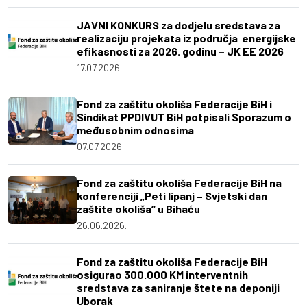
JAVNI KONKURS za dodjelu sredstava za
realizaciju projekata iz područja energijske
efikasnosti za 2026. godinu – JK EE 2026
17.07.2026.
Fond za zaštitu okoliša Federacije BiH i
Sindikat PPDIVUT BiH potpisali Sporazum o
međusobnim odnosima
07.07.2026.
Fond za zaštitu okoliša Federacije BiH na
konferenciji „Peti lipanj – Svjetski dan
zaštite okoliša“ u Bihaću
26.06.2026.
Fond za zaštitu okoliša Federacije BiH
osigurao 300.000 KM interventnih
sredstava za saniranje štete na deponiji
Uborak