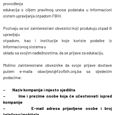
provođenja
edukacija s ciljem pravilnog unosa podataka u Informacioni
sistem upravljanja otpadom FBiH.
Pozivaju se svi zainteresirani obveznici koji produkuju otpad ili
upravljaju
otpadom, kao i institucije koje koriste podatke iz
Informacionog sistema u
skladu sa svojim nadležnostima, da se prijave za edukaciju.
Molimo zainteresirane obveznike da svoje prijave dostave
putem e-maila obavijest@fzofbih.org.ba sa sljedećim
podacima:
– Naziv kompanije i mjesto sjedišta
– Ime i prezime osobe koja će učestvovati ispred
kompanije
– E-mail adresa prijavljene osobe i broj
telefona/mobitela