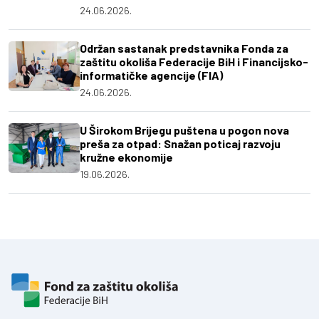
24.06.2026.
Održan sastanak predstavnika Fonda za
zaštitu okoliša Federacije BiH i Financijsko-
informatičke agencije (FIA)
24.06.2026.
U Širokom Brijegu puštena u pogon nova
preša za otpad: Snažan poticaj razvoju
kružne ekonomije
19.06.2026.