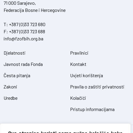
71 000 Sarajevo,
Federacija Bosne i Hercegovine
T:
+387 (0)33 723 680
F:
+387 (0)33 723 688
info@fzofbih.org.ba
Djelatnosti
Pravilnici
Javnost rada Fonda
Kontakt
Česta pitanja
Uvjeti korištenja
Zakoni
Pravila o zaštiti privatnosti
Uredbe
Kolačići
Pristup informacijama
Fond za zaštitu okoliša FBiH – sva prava pridržana // design and