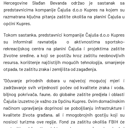
Hercegovine Slađan Bevanda održao je sastanak sa
predstavnicima kompanije Čajuša d.o.o Kupres na kojem su
razmatrana ključna pitanja zaštite okoliša na planini Čajuša u
općini Kupres.
Tokom sastanka, predstavnici kompanije Čajuša d.o.o Kupres
su informirali ravnatelja o aktivnostima sportsko-
rekreacijskog centra na planini Čajuša i projektima zaštite
životne sredine, a koji se postižu kroz zaštitu neobnovljivih
resursa, korištenje najčistijih mogućih tehnologija, smanjenje
otpada, te zaštitu zraka i zemljišta od zagađenja.
“Očuvanje prirodnih dobara u najvećoj mogućoj mjeri i
zadržavanje svih vrijednosti počev od kvalitete zraka i voda,
biljnog pokrivača, faune, do globalne zaštite predjela i oblasti
Čajuša izuzetno je važno za Općinu Kupres. Ovim domaćinskim
načinom upravljanja doprinosi se poboljšanju infrastrukture i
kvalitete života građana, ali i mnogobrojnih gostiju koji su
nosioci turizma ove regije. Fond za zaštitu okoliša FBiH će