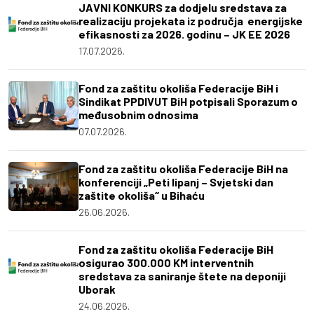
JAVNI KONKURS za dodjelu sredstava za
realizaciju projekata iz područja energijske
efikasnosti za 2026. godinu – JK EE 2026
17.07.2026.
Fond za zaštitu okoliša Federacije BiH i
Sindikat PPDIVUT BiH potpisali Sporazum o
međusobnim odnosima
07.07.2026.
Fond za zaštitu okoliša Federacije BiH na
konferenciji „Peti lipanj – Svjetski dan
zaštite okoliša“ u Bihaću
26.06.2026.
Fond za zaštitu okoliša Federacije BiH
osigurao 300.000 KM interventnih
sredstava za saniranje štete na deponiji
Uborak
24.06.2026.