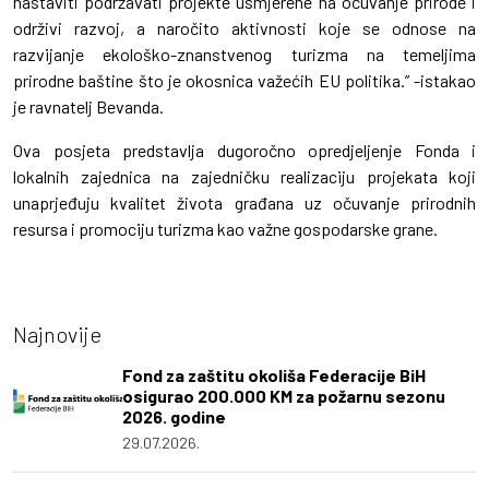
nastaviti podržavati projekte usmjerene na očuvanje prirode i
održivi razvoj, a naročito aktivnosti koje se odnose na
razvijanje ekološko-znanstvenog turizma na temeljima
prirodne baštine što je okosnica važećih EU politika.” -istakao
je ravnatelj Bevanda.
Ova posjeta predstavlja dugoročno opredjeljenje Fonda i
lokalnih zajednica na zajedničku realizaciju projekata koji
unaprjeđuju kvalitet života građana uz očuvanje prirodnih
resursa i promociju turizma kao važne gospodarske grane.
Najnovije
Fond za zaštitu okoliša Federacije BiH
osigurao 200.000 KM za požarnu sezonu
2026. godine
29.07.2026.