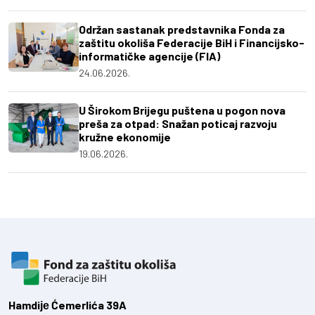
Održan sastanak predstavnika Fonda za
zaštitu okoliša Federacije BiH i Financijsko-
informatičke agencije (FIA)
24.06.2026.
U Širokom Brijegu puštena u pogon nova
preša za otpad: Snažan poticaj razvoju
kružne ekonomije
19.06.2026.
Hamdiје Ćemerlića 39A