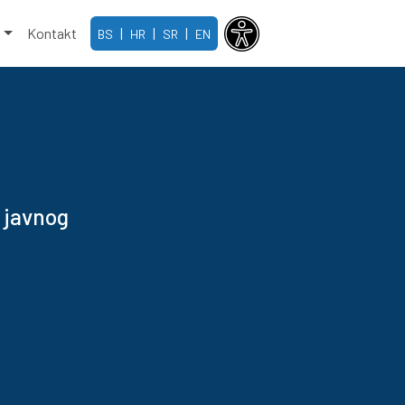
e
Kontakt
|
|
|
BS
HR
SR
EN
 javnog