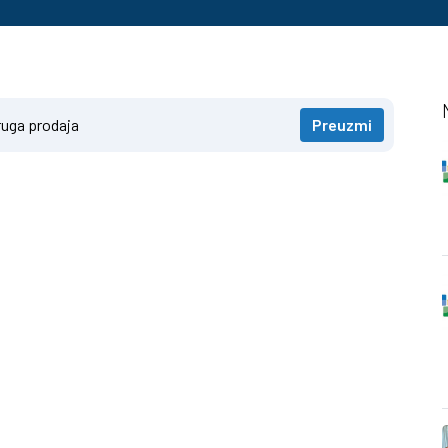
druga prodaja
Preuzmi