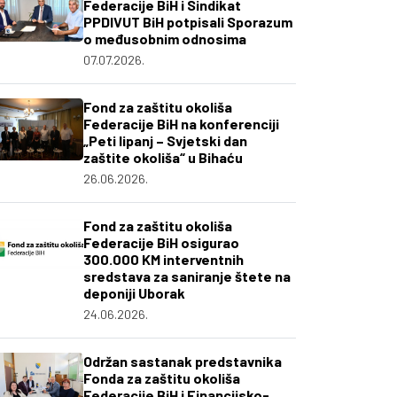
Federacije BiH i Sindikat
PPDIVUT BiH potpisali Sporazum
o međusobnim odnosima
07.07.2026.
Fond za zaštitu okoliša
Federacije BiH na konferenciji
„Peti lipanj – Svjetski dan
zaštite okoliša“ u Bihaću
26.06.2026.
Fond za zaštitu okoliša
Federacije BiH osigurao
300.000 KM interventnih
sredstava za saniranje štete na
deponiji Uborak
24.06.2026.
Održan sastanak predstavnika
Fonda za zaštitu okoliša
Federacije BiH i Financijsko-