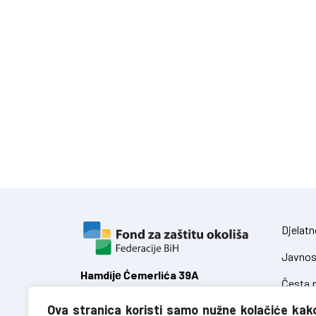
Djelatn
Javnos
Hamdiје Ćemerlića 39A
Česta p
71 000 Sarajevo,
Ova stranica koristi samo nužne kolačiće kak
Federacija Bosne i Hercegovine
Zakoni