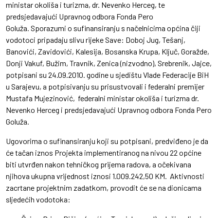
ministar okoliša i turizma, dr. Nevenko Herceg, te
predsjedavajući Upravnog odbora Fonda Pero
Goluža. Sporazumi o sufinansiranju s načelnicima općina čiji
vodotoci pripadaju slivu rijeke Save: Doboj Jug, Tešanj,
Banovići, Zavidovići, Kalesija, Bosanska Krupa, Ključ, Goražde,
Donji Vakuf, Bužim, Travnik, Zenica (nizvodno), Srebrenik, Jajce,
potpisani su 24.09.2010. godine u sjedištu Vlade Federacije BiH
u Sarajevu, a potpisivanju su prisustvovali i federalni premijer
Mustafa Mujezinović, federalni ministar okoliša i turizma dr.
Nevenko Herceg i predsjedavajući Upravnog odbora Fonda Pero
Goluža.
Ugovorima o sufinansiranju koji su potpisani, predviđeno je da
će tačan iznos Projekta implementiranog na nivou 22 općine
biti utvrđen nakon tehničkog prijema radova, a očekivana
njihova ukupna vrijednost iznosi 1.009.242,50 KM. Aktivnosti
zacrtane projektnim zadatkom, provodit će se na dionicama
sljedećih vodotoka: