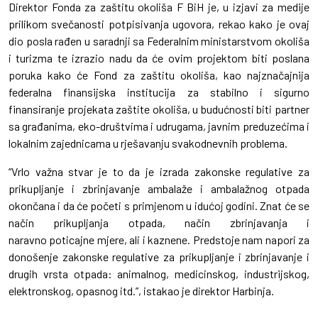
Direktor Fonda za zaštitu okoliša F BiH je, u izjavi za medije
prilikom svečanosti potpisivanja ugovora, rekao kako je ovaj
dio posla rađen u saradnji sa Federalnim ministarstvom okoliša
i turizma te izrazio nadu da će ovim projektom biti poslana
poruka kako će Fond za zaštitu okoliša, kao najznačajnija
federalna finansijska institucija za stabilno i sigurno
finansiranje projekata zaštite okoliša, u budućnosti biti partner
sa građanima, eko-društvima i udrugama, javnim preduzećima i
lokalnim zajednicama u rješavanju svakodnevnih problema.
“Vrlo važna stvar je to da je izrada zakonske regulative za
prikupljanje i zbrinjavanje ambalaže i ambalažnog otpada
okončana i da će početi s primjenom u idućoj godini. Znat će se
način prikupljanja otpada, način zbrinjavanja i
naravno poticajne mjere, ali i kaznene. Predstoje nam napori za
donošenje zakonske regulative za prikupljanje i zbrinjavanje i
drugih vrsta otpada: animalnog, medicinskog, industrijskog,
elektronskog, opasnog itd.”, istakao je direktor Harbinja.