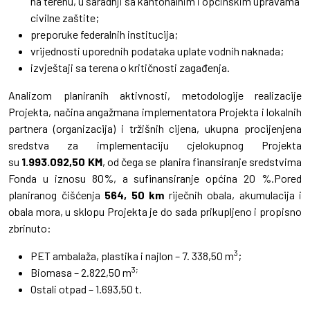
na terenu, u saradnji sa kantonalnim i općinskim upravama
civilne zaštite;
preporuke federalnih institucija;
vrijednosti uporednih podataka uplate vodnih naknada;
izvještaji sa terena o kritičnosti zagađenja.
Analizom planiranih aktivnosti, metodologije realizacije
Projekta, načina angažmana implementatora Projekta i lokalnih
partnera (organizacija) i tržišnih cijena, ukupna procijenjena
sredstva za implementaciju cjelokupnog Projekta
su
1.993.092,50 KM
, od čega se planira finansiranje sredstvima
Fonda u iznosu 80%, a sufinansiranje općina 20 %.Pored
planiranog čišćenja
564, 50 km
riječnih obala, akumulacija i
obala mora, u sklopu Projekta je do sada prikupljeno i propisno
zbrinuto:
3
PET ambalaža, plastika i najlon – 7. 338,50 m
;
3;
Biomasa – 2.822,50 m
Ostali otpad – 1.693,50 t.