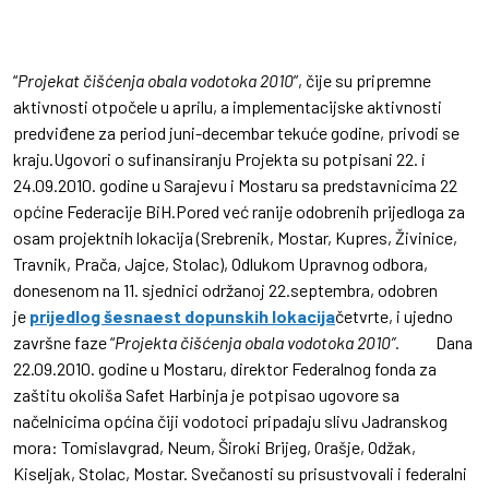
“
Projekat čišćenja obala vodotoka 2010
”, čije su pripremne
aktivnosti otpočele u aprilu, a implementacijske aktivnosti
predviđene za period juni-decembar tekuće godine, privodi se
kraju.Ugovori o sufinansiranju Projekta su potpisani 22. i
24.09.2010. godine u Sarajevu i Mostaru sa predstavnicima 22
općine Federacije BiH.Pored već ranije odobrenih prijedloga za
osam projektnih lokacija (Srebrenik, Mostar, Kupres, Živinice,
Travnik, Prača, Jajce, Stolac), Odlukom Upravnog odbora,
donesenom na 11. sjednici održanoj 22.septembra, odobren
je
prijedlog šesnaest dopunskih lokacija
četvrte, i ujedno
završne faze “
Projekta čišćenja obala vodotoka 2010”.
Dana
22.09.2010. godine u Mostaru, direktor Federalnog fonda za
zaštitu okoliša Safet Harbinja je potpisao ugovore sa
načelnicima općina čiji vodotoci pripadaju slivu Jadranskog
mora: Tomislavgrad, Neum, Široki Brijeg, Orašje, Odžak,
Kiseljak, Stolac, Mostar. Svečanosti su prisustvovali i federalni