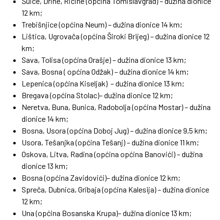
Šuice, Drine, Ričine (općina Tomislavgrad) – dužina dionice
12 km;
Trebišnjice (općina Neum) – dužina dionice 14 km;
Lištica, Ugrovača (općina Široki Brijeg) – dužina dionice 12
km;
Sava, Tolisa (općina Orašje) – dužina dionice 13 km;
Sava, Bosna ( općina Odžak) – dužina dionice 14 km;
Lepenica (općina Kiseljak) – dužina dionice 13 km;
Bregava (općina Stolac)– dužina dionice 12 km;
Neretva, Buna, Bunica, Radobolja (općina Mostar) – dužina
dionice 14 km;
Bosna, Usora (općina Doboj Jug) – dužina dionice 9,5 km;
Usora, Tešanjka (općina Tešanj) – dužina dionice 11 km;
Oskova, Litva, Radina (općina općina Banovići) – dužina
dionice 13 km;
Bosna (općina Zavidovići)– dužina dionice 12 km;
Spreča, Dubnica, Gribaja (općina Kalesija) – dužina dionice
12 km;
Una (općina Bosanska Krupa)– dužina dionice 13 km;