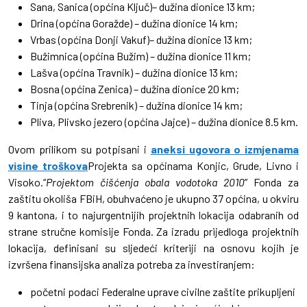
Sana, Sanica (općina Ključ)– dužina dionice 13 km;
Drina (općina Goražde) – dužina dionice 14 km;
Vrbas (općina Donji Vakuf)– dužina dionice 13 km;
Bužimnica (općina Bužim) – dužina dionice 11 km;
Lašva (općina Travnik) – dužina dionice 13 km;
Bosna (općina Zenica) – dužina dionice 20 km;
Tinja (općina Srebrenik) – dužina dionice 14 km;
Pliva, Plivsko jezero (općina Jajce) – dužina dionice 8.5 km.
Ovom prilikom su potpisani i
aneksi ugovora o izmjenama
visine troškova
Projekta sa općinama Konjic, Grude, Livno i
Visoko.“
Projektom čišćenja obala vodotoka 2010
” Fonda za
zaštitu okoliša FBiH, obuhvaćeno je ukupno 37 općina, u okviru
9 kantona, i to najurgentnijih projektnih lokacija odabranih od
strane stručne komisije Fonda. Za izradu prijedloga projektnih
lokacija, definisani su sljedeći kriteriji na osnovu kojih je
izvršena finansijska analiza potreba za investiranjem:
početni podaci Federalne uprave civilne zaštite prikupljeni