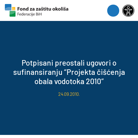
Skip to content
Skip to footer
Menu
Potpisani preostali ugovori o
sufinansiranju “Projekta čišćenja
obala vodotoka 2010”
24.09.2010.