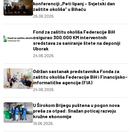
konferenciji „Peti lipanj – Svjetski dan
zaštite okoliša“ u Bihaću
26.06.2026.
Fond za zaštitu okoliša Federacije BiH
osigurao 300.000 KM interventnih
sredstava za saniranje štete na deponiji
Uborak
24.06.2026.
Održan sastanak predstavnika Fonda za
zaštitu okoliša Federacije BiH i Financijsko-
informatičke agencije (FIA)
24.06.2026.
U Širokom Brijegu puštena u pogon nova
preša za otpad: Snažan poticaj razvoju
kružne ekonomije
19.06.2026.