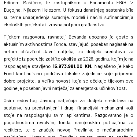
Edinom Mašićem, te zastupnikom u Parlamentu FBiH iz
Bugojna, Nijazom Helezom. U fokusu današnjeg sastanka bile
su teme unaprjeđenja suradnje, modeli i načini sufinanciranja
ekoloških projekata i izravna potpora građanstvu.
Tijekom razgovora, ravnatelj Bevanda upoznao je goste s
aktualnim aktivnostima Fonda, stavljajući poseban naglasak na
netom objavljeni Javni natječaj za dodjelu sredstava za
projekte iz područja zaštite okoliša za 2026. godinu, kojim je na
raspolaganje stavljeno
15.973.981,00 KM
. Naglašeno je kako
Fond kontinuirano podržava lokalne zajednice koje pripreme
dobre projekte, a velika novost koja se očekuje tijekom ove
godine je poseban javni natječaj za energetsku učinkovitost.
Osim redovitog Javnog natječaja za dodjelu sredstava na
sastanku su predstavljeni i drugi financijski mehanizmi koji
stoje na raspolaganju svim aplikantima. Razgovarano je o
pogodnostima revolving fonda, namjenskim poticajima za
reciklere, te o značaju novog Pravilnika o međunarodnim
projektima. Upravo ovaj Pravilnik otvara vrata za snažnije