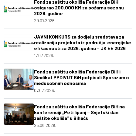
Fond za zaštitu okoliša Federacije BiH
osigurao 200.000 KM za požarnu sezonu
2026. godine
29.07.2026.
JAVNI KONKURS za dodjelu sredstava za
realizaciju projekata iz područja energijske
efikasnosti za 2026. godinu – JK EE 2026
17.07.2026.
Fond za zaštitu okoliša Federacije BiH i
Sindikat PPDIVUT BiH potpisali Sporazum o
međusobnim odnosima
07.07.2026.
Fond za zaštitu okoliša Federacije BiH na
konferenciji „Peti lipanj – Svjetski dan
zaštite okoliša“ u Bihaću
26.06.2026.