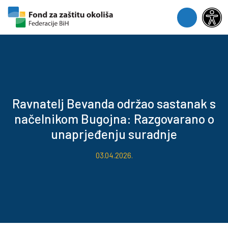
Skip to content
Skip to footer
Menu
Ravnatelj Bevanda održao sastanak s
načelnikom Bugojna: Razgovarano o
unaprjeđenju suradnje
03.04.2026.