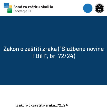
Skip to content
Skip to footer
Menu
Zakon o zaštiti zraka (“Službene novine
FBiH”, br. 72/24)
Zakon-o-zastiti-zraka_72_24