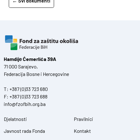
← Svi dokumenti
Hamdiје Ćemerlića 39A
71 000 Sarajevo,
Federacija Bosne i Hercegovine
T:
+387 (0)33 723 680
F:
+387 (0)33 723 688
info@fzofbih.org.ba
Djelatnosti
Pravilnici
Javnost rada Fonda
Kontakt