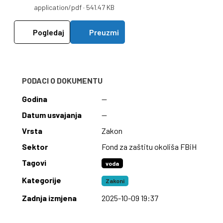
application/pdf · 541.47 KB
Pogledaj
Preuzmi
PODACI O DOKUMENTU
Godina
—
Datum usvajanja
—
Vrsta
Zakon
Sektor
Fond za zaštitu okoliša FBiH
Tagovi
voda
Kategorije
Zakoni
Zadnja izmjena
2025-10-09 19:37