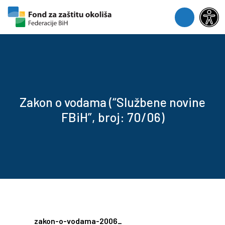
Skip to content
Skip to footer
Menu
Zakon o vodama (“Službene novine
FBiH”, broj: 70/06)
zakon-o-vodama-2006_