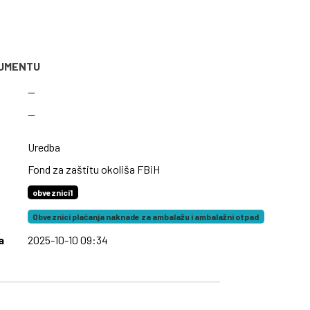
KUMENTU
—
—
Uredba
Fond za zaštitu okoliša FBiH
obveznici1
Obveznici plaćanja naknade za ambalažu i ambalažni otpad
a
2025-10-10 09:34