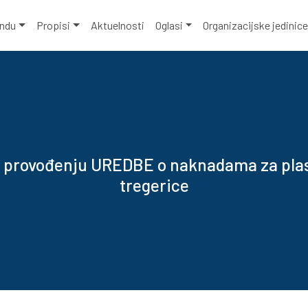
ondu
Propisi
Aktuelnosti
Oglasi
Organizacijske jedinic
o provođenju UREDBE o naknadama za plas
tregerice