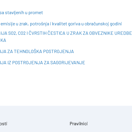
sa stavljenih u promet
 emisije u zrak, potrošnja i kvalitet goriva u obračunskoj godini
JA SO2, CO2 I ČVRSTIH ČESTICA U ZRAK ZA OBVEZNIKE UREDB
AKA
SIJA ZA TEHNOLOŠKA POSTROJENJA
IJA IZ POSTROJENJA ZA SAGORIJEVANJE
osti
Pravilnici