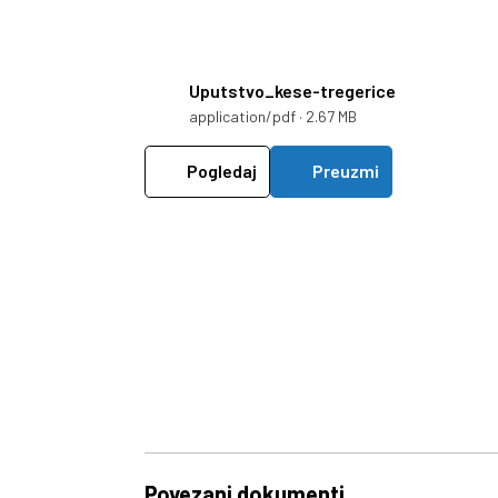
Uputstvo_kese-tregerice
application/pdf · 2.67 MB
Pogledaj
Preuzmi
Povezani dokumenti