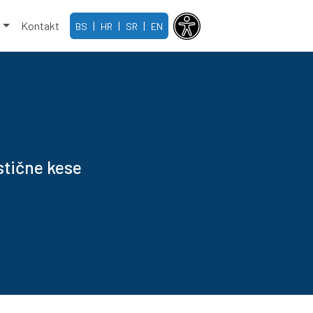
e
Kontakt
|
|
|
BS
HR
SR
EN
tične kese