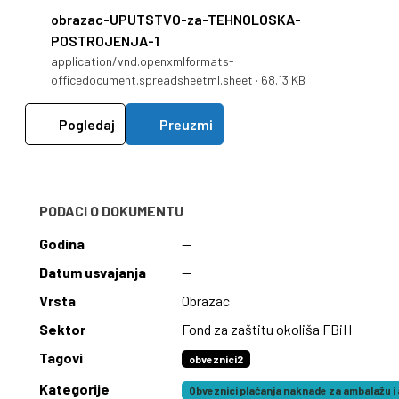
obrazac-UPUTSTVO-za-TEHNOLOSKA-
POSTROJENJA-1
application/vnd.openxmlformats-
officedocument.spreadsheetml.sheet · 68.13 KB
Pogledaj
Preuzmi
PODACI O DOKUMENTU
Godina
—
Datum usvajanja
—
Vrsta
Obrazac
Sektor
Fond za zaštitu okoliša FBiH
Tagovi
obveznici2
Kategorije
Obveznici plaćanja naknade za ambalažu i