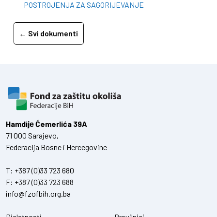
POSTROJENJA ZA SAGORIJEVANJE
← Svi dokumenti
Hamdiје Ćemerlića 39A
71 000 Sarajevo,
Federacija Bosne i Hercegovine
T:
+387 (0)33 723 680
F:
+387 (0)33 723 688
info@fzofbih.org.ba
Djelatnosti
Pravilnici