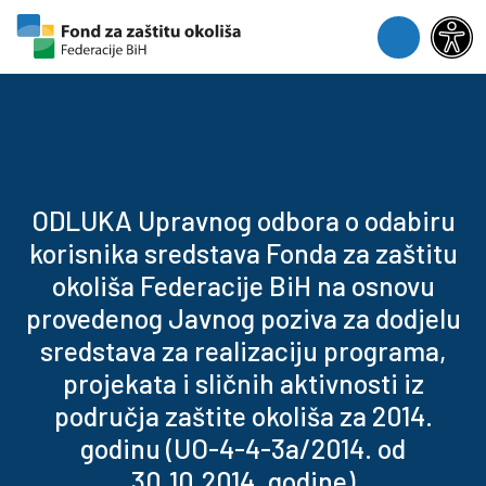
Skip to content
Skip to footer
Menu
ODLUKA Upravnog odbora o odabiru
korisnika sredstava Fonda za zaštitu
okoliša Federacije BiH na osnovu
provedenog Javnog poziva za dodjelu
sredstava za realizaciju programa,
projekata i sličnih aktivnosti iz
područja zaštite okoliša za 2014.
godinu (UO-4-4-3a/2014. od
30.10.2014. godine)