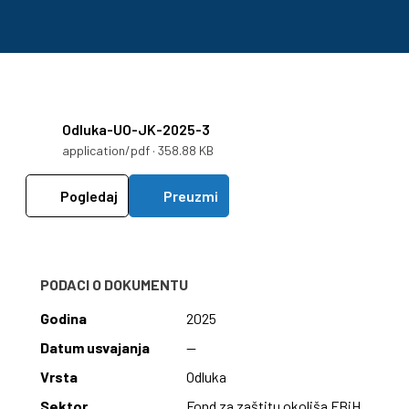
Odluka-UO-JK-2025-3
application/pdf · 358.88 KB
Pogledaj
Preuzmi
PODACI O DOKUMENTU
Godina
2025
Datum usvajanja
—
Vrsta
Odluka
Sektor
Fond za zaštitu okoliša FBiH