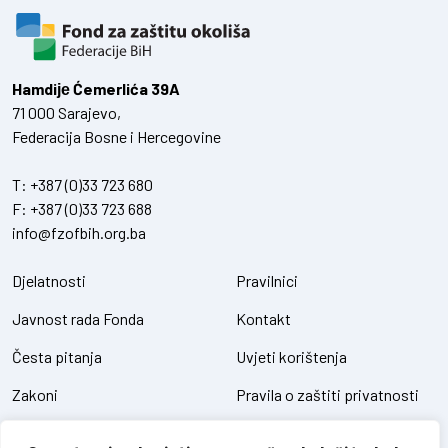
Hamdiје Ćemerlića 39A
71 000 Sarajevo,
Federacija Bosne i Hercegovine
T:
+387 (0)33 723 680
F:
+387 (0)33 723 688
info@fzofbih.org.ba
Djelatnosti
Pravilnici
Javnost rada Fonda
Kontakt
Česta pitanja
Uvjeti korištenja
Zakoni
Pravila o zaštiti privatnosti
Uredbe
Kolačići