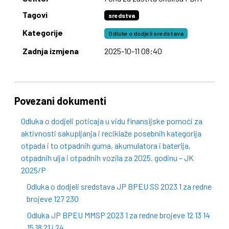
Tagovi
sredstva
Kategorije
Odluke o dodjeli sredstava
Zadnja izmjena
2025-10-11 08:40
Povezani dokumenti
Odluka o dodjeli poticaja u vidu finansijske pomoći za
aktivnosti sakupljanja i reciklaže posebnih kategorija
otpada i to otpadnih guma, akumulatora i baterija,
otpadnih ulja i otpadnih vozila za 2025. godinu – JK
2025/P
Odluka o dodjeli sredstava JP BPEU SS 2023 1 za redne
brojeve 127 230
Odluka JP BPEU MMSP 2023 1 za redne brojeve 12 13 14
15 18 21 i 24