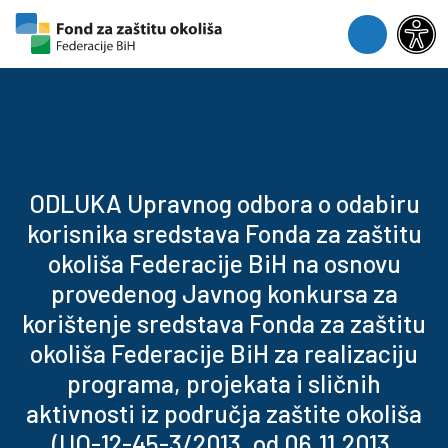
Skip to content
Skip to footer
Menu
ODLUKA Upravnog odbora o odabiru
korisnika sredstava Fonda za zaštitu
okoliša Federacije BiH na osnovu
provedenog Javnog konkursa za
korištenje sredstava Fonda za zaštitu
okoliša Federacije BiH za realizaciju
programa, projekata i sličnih
aktivnosti iz područja zaštite okoliša
(UO-12-45-3/2013. od 06.11.2013.