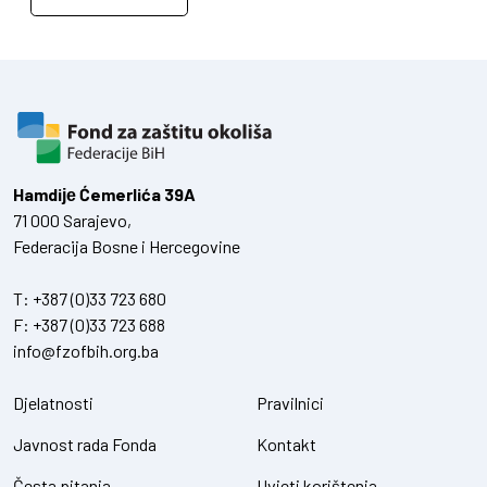
Hamdiје Ćemerlića 39A
71 000 Sarajevo,
Federacija Bosne i Hercegovine
T:
+387 (0)33 723 680
F:
+387 (0)33 723 688
info@fzofbih.org.ba
Djelatnosti
Pravilnici
Javnost rada Fonda
Kontakt
Česta pitanja
Uvjeti korištenja