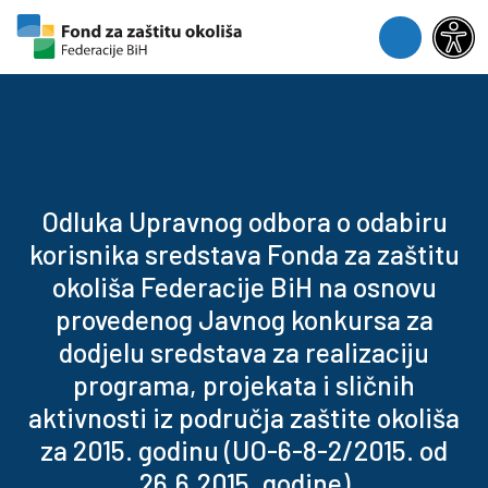
Skip to content
Skip to footer
Menu
Odluka Upravnog odbora o odabiru
korisnika sredstava Fonda za zaštitu
okoliša Federacije BiH na osnovu
provedenog Javnog konkursa za
dodjelu sredstava za realizaciju
programa, projekata i sličnih
aktivnosti iz područja zaštite okoliša
za 2015. godinu (UO-6-8-2/2015. od
26.6.2015. godine)