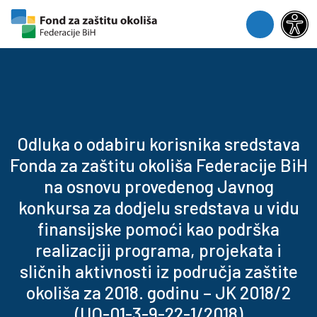
Skip to content
Skip to footer
Menu
Odluka o odabiru korisnika sredstava
Fonda za zaštitu okoliša Federacije BiH
na osnovu provedenog Javnog
konkursa za dodjelu sredstava u vidu
finansijske pomoći kao podrška
realizaciji programa, projekata i
sličnih aktivnosti iz područja zaštite
okoliša za 2018. godinu – JK 2018/2
(UO-01-3-9-22-1/2018)