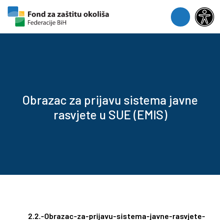
Skip to content
Skip to footer
Menu
Obrazac za prijavu sistema javne
rasvjete u SUE (EMIS)
2.2.-Obrazac-za-prijavu-sistema-javne-rasvjete-