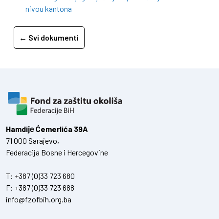
nivou kantona
← Svi dokumenti
Hamdiје Ćemerlića 39A
71 000 Sarajevo,
Federacija Bosne i Hercegovine
T:
+387 (0)33 723 680
F:
+387 (0)33 723 688
info@fzofbih.org.ba