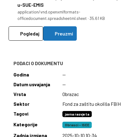
u-SUE-EMIS
application/vnd.openxmlformats-
officedocument.spreadsheetml.sheet · 35.61 KB
Pogledaj
Preuzmi
PODACI O DOKUMENTU
Godina
—
Datum usvajanja
—
Vrsta
Obrazac
Sektor
Fond za zaštitu okoliša FBiH
Tagovi
javna rasvjeta
Kategorije
Obrasci – ISEE
Zadnja izmjena
2025-10-10 10:34