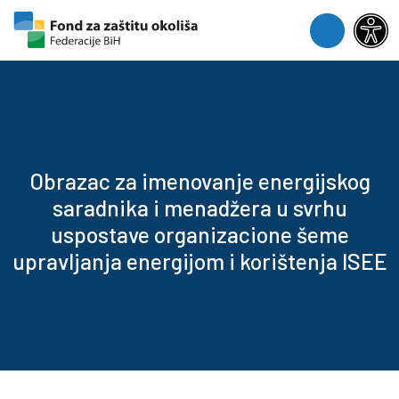
Skip to content
Skip to footer
Menu
Obrazac za imenovanje energijskog
saradnika i menadžera u svrhu
uspostave organizacione šeme
upravljanja energijom i korištenja ISEE