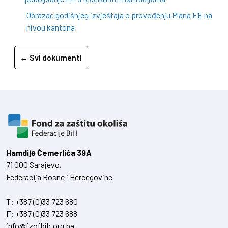
Obrazac godišnjeg izvještaja o provođenju Plana EE na
nivou kantona
← Svi dokumenti
Hamdiје Ćemerlića 39A
71 000 Sarajevo,
Federacija Bosne i Hercegovine
T:
+387 (0)33 723 680
F:
+387 (0)33 723 688
info@fzofbih.org.ba