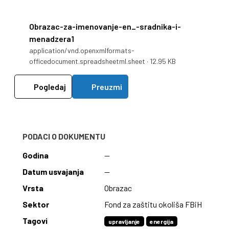
Obrazac-za-imenovanje-en_-sradnika-i-
menadzera1
application/vnd.openxmlformats-
officedocument.spreadsheetml.sheet · 12.95 KB
Pogledaj
Preuzmi
PODACI O DOKUMENTU
Godina
—
Datum usvajanja
—
Vrsta
Obrazac
Sektor
Fond za zaštitu okoliša FBiH
Tagovi
upravljanje
energija