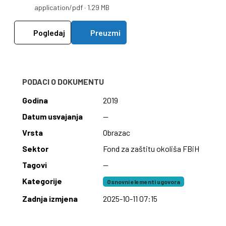
application/pdf · 1.29 MB
Pogledaj
Preuzmi
PODACI O DOKUMENTU
Godina
2019
Datum usvajanja
—
Vrsta
Obrazac
Sektor
Fond za zaštitu okoliša FBiH
Tagovi
—
Kategorije
Osnovni elementi ugovora
Zadnja izmjena
2025-10-11 07:15