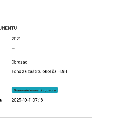
KUMENTU
2021
—
Obrazac
Fond za zaštitu okoliša FBiH
—
Osnovni elementi ugovora
a
2025-10-11 07:18