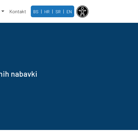
e
Kontakt
|
|
|
BS
HR
SR
EN
nih nabavki