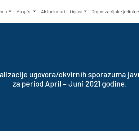
ondu
Propisi
Aktuelnosti
Oglasi
Organizacijske jedinic
alizacije ugovora/okvirnih sporazuma jav
za period April – Juni 2021 godine.