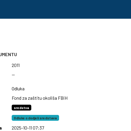
KUMENTU
2011
—
Odluka
Fond za zaštitu okoliša FBiH
sredstva
Odluke o dodjeli sredstava
a
2025-10-11 07:37