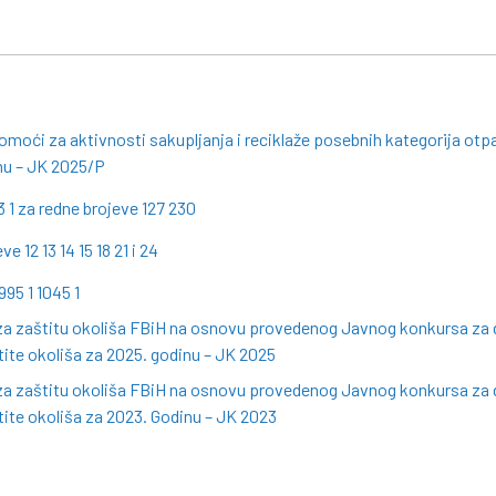
pomoći za aktivnosti sakupljanja i reciklaže posebnih kategorija otp
inu – JK 2025/P
 1 za redne brojeve 127 230
12 13 14 15 18 21 i 24
995 1 1045 1
za zaštitu okoliša FBiH na osnovu provedenog Javnog konkursa za d
štite okoliša za 2025. godinu – JK 2025
za zaštitu okoliša FBiH na osnovu provedenog Javnog konkursa za d
štite okoliša za 2023. Godinu – JK 2023