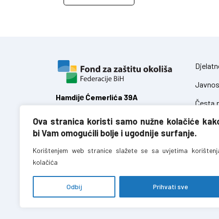
Djelatn
Javnos
Hamdiје Ćemerlića 39A
Česta p
71 000 Sarajevo,
Ova stranica koristi samo nužne kolačiće kak
Federacija Bosne i Hercegovine
Zakoni
bi Vam omogućili bolje i ugodnije surfanje.
Uredbe
T:
+387 (0)33 723 680
Korištenjem web stranice slažete se sa uvjetima korištenj
F:
+387 (0)33 723 688
kolačića
info@fzofbih.org.ba
Odbij
Prihvati sve
Fond za zaštitu okoliša FBiH – sva prava pridržana //