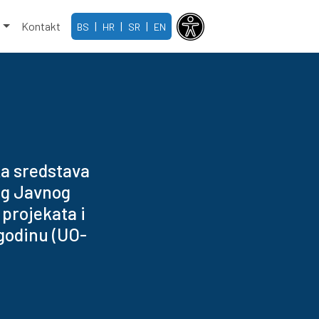
e
Kontakt
|
|
|
BS
HR
SR
EN
ka sredstava
og Javnog
 projekata i
 godinu (UO-