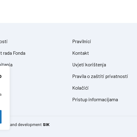
osti
Pravilnici
t rada Fonda
Kontakt
itanja
Uvjeti korištenja
o
Pravila o zaštiti privatnosti
Kolačići
a
Pristup informacijama
 design and development
SIK