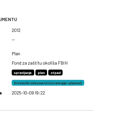
KUMENTU
2012
—
Plan
Fond za zaštitu okoliša FBiH
upravljanje
plan
otpad
Strateški dokumenti (strategije i planovi)
a
2025-10-09 19:22