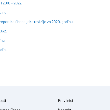
H 2010 – 2022.
dinu
eporuka finansijske revizije za 2020. godinu
2032.
inu
odinu
osti
Pravilnici
t rada Fonda
Kontakt