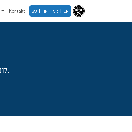
e
Kontakt
|
|
|
BS
HR
SR
EN
17.