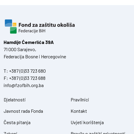
Hamdiје Ćemerlića 39A
71 000 Sarajevo,
Federacija Bosne i Hercegovine
T:
+387 (0)33 723 680
F:
+387 (0)33 723 688
info@fzofbih.org.ba
Djelatnosti
Pravilnici
Javnost rada Fonda
Kontakt
Česta pitanja
Uvjeti korištenja
Zakoni
Pravila o zaštiti privatnosti