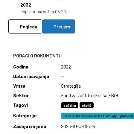
2032
application/pdf · 4.06 MB
Pogledaj
Preuzmi
PODACI O DOKUMENTU
Godina
2022
Datum usvajanja
—
Vrsta
Strategija
Sektor
Fond za zaštitu okoliša FBiH
Tagovi
zaštita
okoliš
Kategorije
Strateški dokumenti (strategije i planovi)
Zadnja izmjena
2025-10-09 19:24