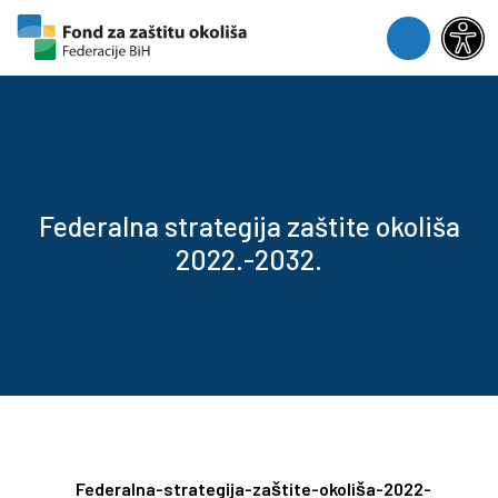
Skip to content
Skip to footer
Menu
Federalna strategija zaštite okoliša
2022.-2032.
Federalna-strategija-zaštite-okoliša-2022-