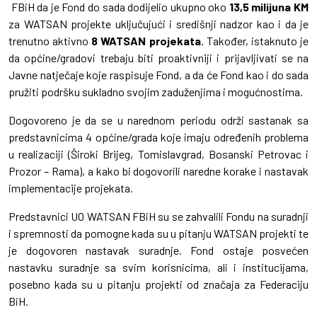
FBiH da je Fond do sada dodijelio ukupno oko
13,5 milijuna KM
za WATSAN projekte uključujući i središnji nadzor kao i da je
trenutno aktivno
8 WATSAN projekata
. Također, istaknuto je
da općine/gradovi trebaju biti proaktivniji i prijavljivati se na
Javne natječaje koje raspisuje Fond, a da će Fond kao i do sada
pružiti podršku sukladno svojim zaduženjima i mogućnostima.
Dogovoreno je da se u narednom periodu održi sastanak sa
predstavnicima 4 općine/grada koje imaju određenih problema
u realizaciji (Široki Brijeg, Tomislavgrad, Bosanski Petrovac i
Prozor – Rama), a kako bi dogovorili naredne korake i nastavak
implementacije projekata.
Predstavnici UO WATSAN FBiH su se zahvalili Fondu na suradnji
i spremnosti da pomogne kada su u pitanju WATSAN projekti te
je dogovoren nastavak suradnje. Fond ostaje posvećen
nastavku suradnje sa svim korisnicima, ali i institucijama,
posebno kada su u pitanju projekti od značaja za Federaciju
BiH.