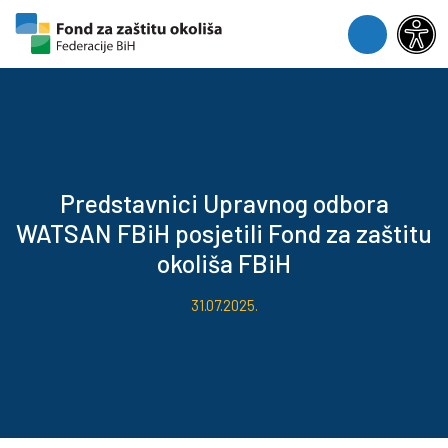
Skip to content
Skip to footer
Menu
Predstavnici Upravnog odbora
WATSAN FBiH posjetili Fond za zaštitu
okoliša FBiH
31.07.2025.