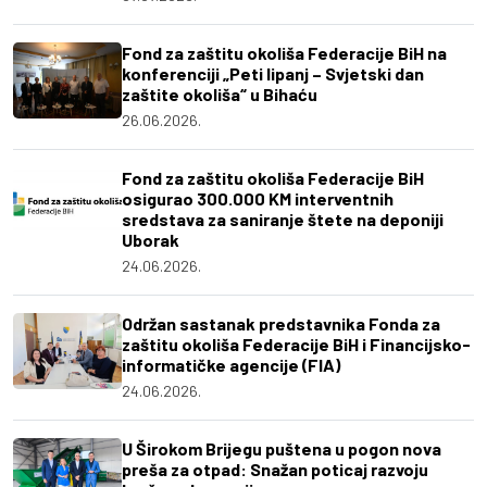
Fond za zaštitu okoliša Federacije BiH na
konferenciji „Peti lipanj – Svjetski dan
zaštite okoliša“ u Bihaću
26.06.2026.
Fond za zaštitu okoliša Federacije BiH
osigurao 300.000 KM interventnih
sredstava za saniranje štete na deponiji
Uborak
24.06.2026.
Održan sastanak predstavnika Fonda za
zaštitu okoliša Federacije BiH i Financijsko-
informatičke agencije (FIA)
24.06.2026.
U Širokom Brijegu puštena u pogon nova
preša za otpad: Snažan poticaj razvoju