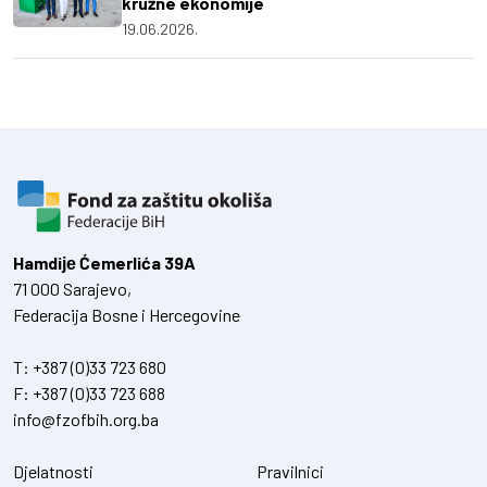
kružne ekonomije
19.06.2026.
Hamdiје Ćemerlića 39A
71 000 Sarajevo,
Federacija Bosne i Hercegovine
T:
+387 (0)33 723 680
F:
+387 (0)33 723 688
info@fzofbih.org.ba
Djelatnosti
Pravilnici