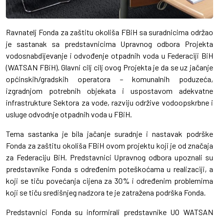
Ravnatelj Fonda za zaštitu okoliša FBiH sa suradnicima održao
je sastanak sa predstavnicima Upravnog odbora Projekta
vodosnabdijevanje i odvođenje otpadnih voda u Federaciji BiH
(WATSAN FBiH). Glavni cilj cilj ovog Projekta je da se uz jačanje
općinskih/gradskih operatora – komunalnih poduzeća,
izgradnjom potrebnih objekata i uspostavom adekvatne
infrastrukture Sektora za vode, razviju održive vodoopskrbne i
usluge odvodnje otpadnih voda u FBiH.
Tema sastanka je bila jačanje suradnje i nastavak podrške
Fonda za zaštitu okoliša FBiH ovom projektu koji je od značaja
za Federaciju BiH. Predstavnici Upravnog odbora upoznali su
predstavnike Fonda s određenim poteškoćama u realizaciji, a
koji se tiču povećanja cijena za 30% i određenim problemima
koji se tiču središnjeg nadzora te je zatražena podrška Fonda.
Predstavnici Fonda su informirali predstavnike UO WATSAN