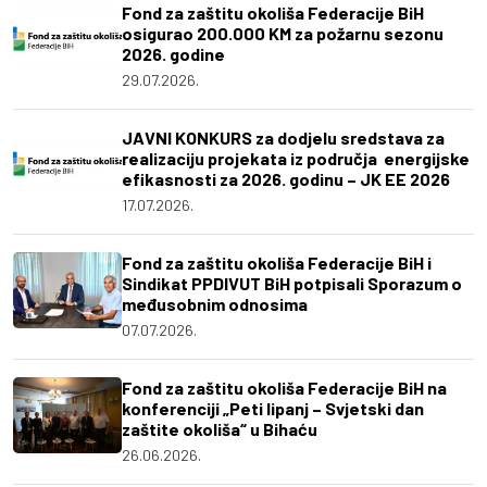
Fond za zaštitu okoliša Federacije BiH
osigurao 200.000 KM za požarnu sezonu
2026. godine
29.07.2026.
JAVNI KONKURS za dodjelu sredstava za
realizaciju projekata iz područja energijske
efikasnosti za 2026. godinu – JK EE 2026
17.07.2026.
Fond za zaštitu okoliša Federacije BiH i
Sindikat PPDIVUT BiH potpisali Sporazum o
međusobnim odnosima
07.07.2026.
Fond za zaštitu okoliša Federacije BiH na
konferenciji „Peti lipanj – Svjetski dan
zaštite okoliša“ u Bihaću
26.06.2026.