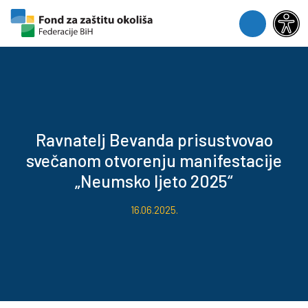
Skip to content
Skip to footer
Menu
Ravnatelj Bevanda prisustvovao
svečanom otvorenju manifestacije
„Neumsko ljeto 2025“
16.06.2025.