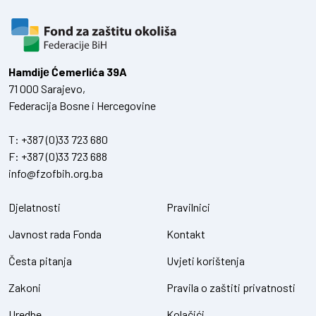
Hamdiје Ćemerlića 39A
71 000 Sarajevo,
Federacija Bosne i Hercegovine
T:
+387 (0)33 723 680
F:
+387 (0)33 723 688
info@fzofbih.org.ba
Djelatnosti
Pravilnici
Javnost rada Fonda
Kontakt
Česta pitanja
Uvjeti korištenja
Zakoni
Pravila o zaštiti privatnosti
Uredbe
Kolačići