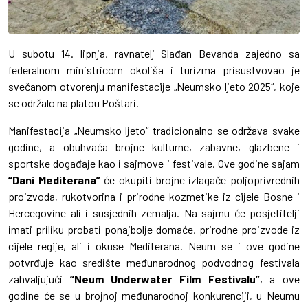
U subotu 14. lipnja, ravnatelj Slađan Bevanda zajedno sa
federalnom ministricom okoliša i turizma prisustvovao je
svečanom otvorenju manifestacije „Neumsko ljeto 2025“, koje
se održalo na platou Poštari.
Manifestacija „Neumsko ljeto“ tradicionalno se održava svake
godine, a obuhvaća brojne kulturne, zabavne, glazbene i
sportske događaje kao i sajmove i festivale. Ove godine sajam
“Dani Mediterana”
će okupiti brojne izlagače poljoprivrednih
proizvoda, rukotvorina i prirodne kozmetike iz cijele Bosne i
Hercegovine ali i susjednih zemalja. Na sajmu će posjetitelji
imati priliku probati ponajbolje domaće, prirodne proizvode iz
cijele regije, ali i okuse Mediterana. Neum se i ove godine
potvrđuje kao središte međunarodnog podvodnog festivala
zahvaljujući
“Neum Underwater Film Festivalu”
, a ove
godine će se u brojnoj međunarodnoj konkurenciji, u Neumu