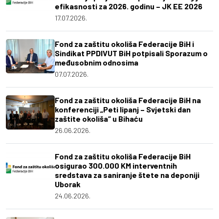
efikasnosti za 2026. godinu – JK EE 2026
17.07.2026.
Fond za zaštitu okoliša Federacije BiH i
Sindikat PPDIVUT BiH potpisali Sporazum o
međusobnim odnosima
07.07.2026.
Fond za zaštitu okoliša Federacije BiH na
konferenciji „Peti lipanj – Svjetski dan
zaštite okoliša“ u Bihaću
26.06.2026.
Fond za zaštitu okoliša Federacije BiH
osigurao 300.000 KM interventnih
sredstava za saniranje štete na deponiji
Uborak
24.06.2026.