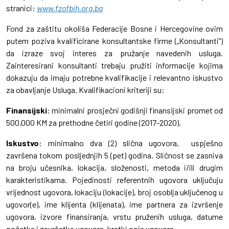
stranici:
www.fzofbih.org.ba
Fond za zaštitu okoliša Federacije Bosne i Hercegovine ovim
putem poziva kvalificirane konsultantske firme („Konsultanti“)
da izraze svoj interes za pružanje navedenih usluga.
Zainteresirani konsultanti trebaju pružiti informacije kojima
dokazuju da imaju potrebne kvalifikacije i relevantno iskustvo
za obavljanje Usluga. Kvalifikacioni kriteriji su:
Finansijski
: minimalni prosječni godišnji finansijski promet od
500.000 KM za prethodne četiri godine (2017-2020).
Iskustvo
: minimalno dva (2) slična ugovora, uspješno
završena tokom posljednjih 5 (pet) godina. Sličnost se zasniva
na broju učesnika, lokacija, složenosti, metoda i/ili drugim
karakteristikama. Pojedinosti referentnih ugovora uključuju
vrijednost ugovora, lokaciju (lokacije), broj osoblja uključenog u
ugovor(e), ime klijenta (klijenata), ime partnera za izvršenje
ugovora, izvore finansiranja, vrstu pruženih usluga, datume
početka i završetka ugovora, kratki opis ugovora.