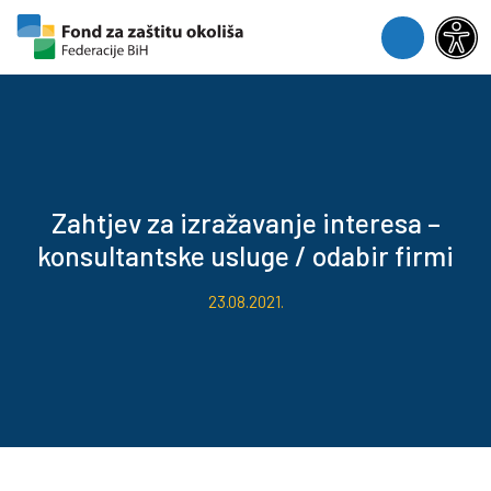
Skip to content
Skip to footer
Menu
Zahtjev za izražavanje interesa –
konsultantske usluge / odabir firmi
23.08.2021.