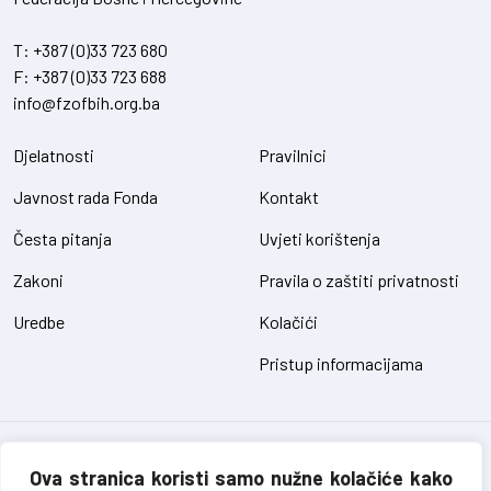
T:
+387 (0)33 723 680
F:
+387 (0)33 723 688
info@fzofbih.org.ba
Djelatnosti
Pravilnici
Javnost rada Fonda
Kontakt
Česta pitanja
Uvjeti korištenja
Zakoni
Pravila o zaštiti privatnosti
Uredbe
Kolačići
Pristup informacijama
Fond za zaštitu okoliša FBiH – sva prava pridržana // design and
development
SIK
Ova stranica koristi samo nužne kolačiće kako