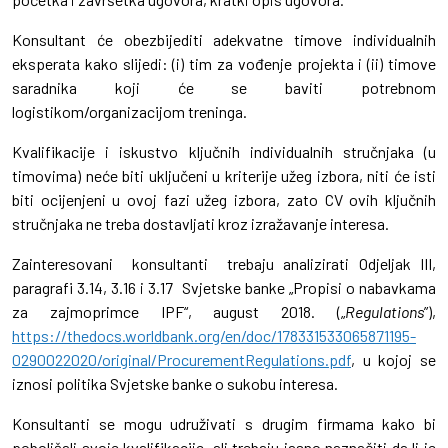
Konsultant će obezbijediti adekvatne timove individualnih
eksperata kako slijedi: (i) tim za vođenje projekta i (ii) timove
saradnika koji će se baviti potrebnom
logistikom/organizacijom treninga.
Kvalifikacije i iskustvo ključnih individualnih stručnjaka (u
timovima) neće biti uključeni u kriterije užeg izbora, niti će isti
biti ocijenjeni u ovoj fazi užeg izbora, zato CV ovih ključnih
stručnjaka ne treba dostavljati kroz izražavanje interesa.
Zainteresovani konsultanti trebaju analizirati Odjeljak III,
paragrafi 3.14, 3.16 i 3.17 Svjetske banke „Propisi o nabavkama
za zajmoprimce IPF“, august 2018. („
Regulations
”),
https://thedocs.worldbank.org/en/doc/178331533065871195-
0290022020/original/ProcurementRegulations.pdf
, u kojoj se
iznosi politika Svjetske banke o sukobu interesa.
Konsultanti se mogu udruživati ​​s drugim firmama kako bi
poboljšali svoje kvalifikacije, ali trebaju jasno naznačiti da li je