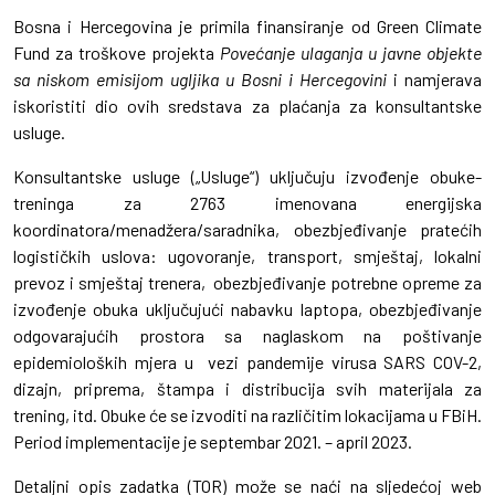
Bosna i Hercegovina je primila finansiranje od Green Climate
Fund za troškove projekta
Povećanje ulaganja u javne objekte
sa niskom emisijom ugljika u Bosni i Hercegovini
i namjerava
iskoristiti dio ovih sredstava za plaćanja za konsultantske
usluge.
Konsultantske usluge („Usluge“) uključuju izvođenje obuke-
treninga za 2763 imenovana energijska
koordinatora/menadžera/saradnika, obezbjeđivanje pratećih
logističkih uslova: ugovoranje, transport, smještaj, lokalni
prevoz i smještaj trenera, obezbjeđivanje potrebne opreme za
izvođenje obuka uključujući nabavku laptopa, obezbjeđivanje
odgovarajućih prostora sa naglaskom na poštivanje
epidemioloških mjera u vezi pandemije virusa SARS COV-2,
dizajn, priprema, štampa i distribucija svih materijala za
trening, itd. Obuke će se izvoditi na različitim lokacijama u FBiH.
Period implementacije je septembar 2021. – april 2023.
Detaljni opis zadatka (TOR) može se naći na sljedećoj web