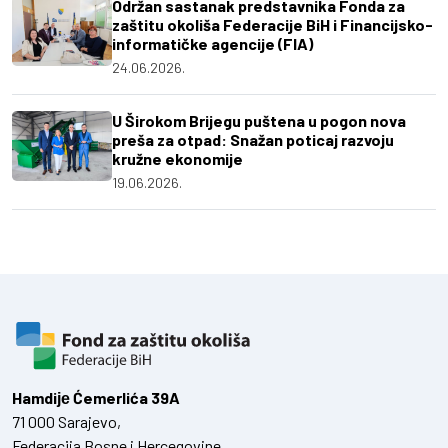
Održan sastanak predstavnika Fonda za
zaštitu okoliša Federacije BiH i Financijsko-
informatičke agencije (FIA)
24.06.2026.
U Širokom Brijegu puštena u pogon nova
preša za otpad: Snažan poticaj razvoju
kružne ekonomije
19.06.2026.
Hamdiје Ćemerlića 39A
71 000 Sarajevo,
Federacija Bosne i Hercegovine