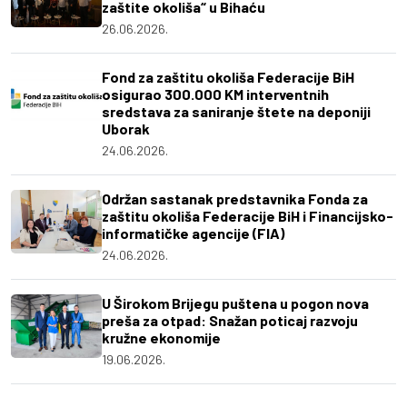
zaštite okoliša“ u Bihaću
26.06.2026.
Fond za zaštitu okoliša Federacije BiH
osigurao 300.000 KM interventnih
sredstava za saniranje štete na deponiji
Uborak
24.06.2026.
Održan sastanak predstavnika Fonda za
zaštitu okoliša Federacije BiH i Financijsko-
informatičke agencije (FIA)
24.06.2026.
U Širokom Brijegu puštena u pogon nova
preša za otpad: Snažan poticaj razvoju
kružne ekonomije
19.06.2026.