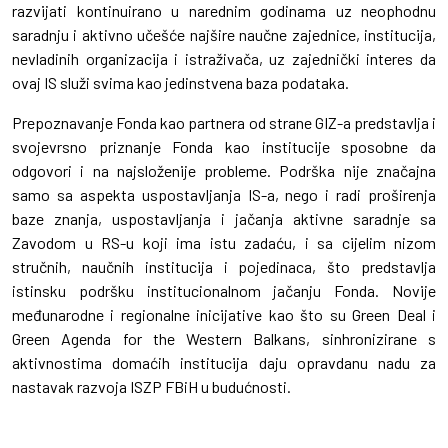
razvijati kontinuirano u narednim godinama uz neophodnu
saradnju i aktivno učešće najšire naučne zajednice, institucija,
nevladinih organizacija i istraživača, uz zajednički interes da
ovaj IS služi svima kao jedinstvena baza podataka.
Prepoznavanje Fonda kao partnera od strane GIZ-a predstavlja i
svojevrsno priznanje Fonda kao institucije sposobne da
odgovori i na najsloženije probleme. Podrška nije značajna
samo sa aspekta uspostavljanja IS-a, nego i radi proširenja
baze znanja, uspostavljanja i jačanja aktivne saradnje sa
Zavodom u RS-u koji ima istu zadaću, i sa cijelim nizom
stručnih, naučnih institucija i pojedinaca, što predstavlja
istinsku podršku institucionalnom jačanju Fonda. Novije
međunarodne i regionalne inicijative kao što su Green Deal i
Green Agenda for the Western Balkans, sinhronizirane s
aktivnostima domaćih institucija daju opravdanu nadu za
nastavak razvoja ISZP FBiH u budućnosti.