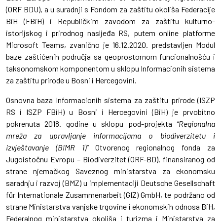
(ORF BDU), a u suradnji s Fondom za zaštitu okoliša Federacije
BiH (FBiH) i Republičkim zavodom za zaštitu kulturno-
istorijskog i prirodnog nasljeđa RS, putem online platforme
Microsoft Teams, zvanično je 16.12.2020. predstavljen Modul
baze zaštićenih područja sa geoprostornom funcionalnošću i
taksonomskom komponentom u sklopu Informacionih sistema
za zaštitu prirode u Bosni i Hercegovini.
Osnovna baza Informacionih sistema za zaštitu prirode (ISZP
RS i ISZP FBiH) u Bosni i Hercegovini (BiH) je prvobitno
pokrenuta 2018. godine u sklopu pod-projekta
“Regionalna
mreža za upravljanje informacijama o biodiverzitetu i
izvještavanje (BIMR 1)“
Otvorenog regionalnog fonda za
Jugoistočnu Evropu – Biodiverzitet (ORF-BD), finansiranog od
strane njemačkog Saveznog ministarstva za ekonomsku
saradnju i razvoj (BMZ) u implementaciji Deutsche Gesellschaft
für Internationale Zusammenarbeit (GIZ) GmbH, te podržano od
strane Ministarstva vanjske trgovine i ekonomskih odnosa BiH,
Federalnog ministarstva okoliša i turizma i Ministarstva za