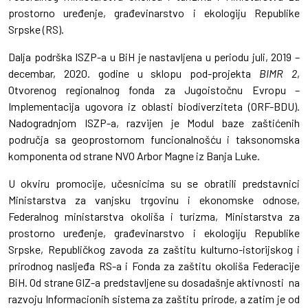
prostorno uređenje, građevinarstvo i ekologiju Republike
Srpske (RS).
Dalja podrška ISZP-a u BiH je nastavljena u periodu juli, 2019 –
decembar, 2020. godine u sklopu pod-projekta
BIMR 2
,
Otvorenog regionalnog fonda za Jugoistočnu Evropu –
Implementacija ugovora iz oblasti biodiverziteta (ORF-BDU).
Nadogradnjom ISZP-a, razvijen je Modul baze zaštićenih
područja sa geoprostornom funcionalnošću i taksonomska
komponenta od strane NVO Arbor Magne iz Banja Luke.
U okviru promocije, učesnicima su se obratili predstavnici
Ministarstva za vanjsku trgovinu i ekonomske odnose,
Federalnog ministarstva okoliša i turizma, Ministarstva za
prostorno uređenje, građevinarstvo i ekologiju Republike
Srpske, Republičkog zavoda za zaštitu kulturno-istorijskog i
prirodnog nasljeđa RS-a i Fonda za zaštitu okoliša Federacije
BiH. Od strane GIZ-a predstavljene su dosadašnje aktivnosti na
razvoju Informacionih sistema za zaštitu prirode, a zatim je od