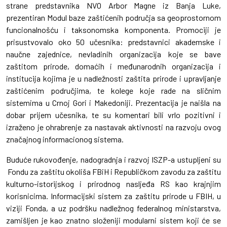
strane predstavnika NVO Arbor Magne iz Banja Luke,
prezentiran Modul baze zaštićenih područja sa geoprostornom
funcionalnošću i taksonomska komponenta. Promociji je
prisustvovalo oko 50 učesnika: predstavnici akademske i
naučne zajednice, nevladinih organizacija koje se bave
zaštitom prirode, domaćih i međunarodnih organizacija i
institucija kojima je u nadležnosti zaštita prirode i upravljanje
zaštićenim područjima, te kolege koje rade na sličnim
sistemima u Crnoj Gori i Makedoniji. Prezentacija je naišla na
dobar prijem učesnika, te su komentari bili vrlo pozitivni i
izraženo je ohrabrenje za nastavak aktivnosti na razvoju ovog
značajnog informacionog sistema.
Buduće rukovođenje, nadogradnja i razvoj ISZP-a ustupljeni su
Fondu za zaštitu okoliša FBiH i Republičkom zavodu za zaštitu
kulturno-istorijskog i prirodnog nasljeđa RS kao krajnjim
korisnicima. Informacijski sistem za zaštitu prirode u FBIH, u
viziji Fonda, a uz podršku nadležnog federalnog ministarstva,
zamišljen je kao znatno složeniji modularni sistem koji će se