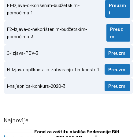
F1-Izjava-o-korišenim-budžetskim-
Preuzm
pomoćima-1
i
F2-Izjava-o-nekorištenim-budžetskim-
Preuz
pomoćima-3
mi
G-Izjava-PDV-3
Preuzmi
H-Izjava-aplikanta-o-zatvaranju-fin-konstr-1
Preuzmi
I-naljepnica-konkurs-2020-3
Preuzmi
Najnovije
Fond za zaštitu okoliša Federacije BiH