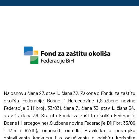
Na osnovu člana 27. stav 1., člana 32. Zakona o Fondu za zaštitu
okoliša Federacije Bosne i Hercegovine („Službene novine
Federacije BiH“ broj: 33/03), člana 7., člana 33. stav 1., člana 34.
stav 1., člana 36. Statuta Fonda za zaštitu okoliša Federacije
Bosne i Hercegovine („Službene novine Federacije BiH“ br: 33/06
i 1/15 i 62/15), odnosnih odredbi Pravilnika o postupku
objavljivanja konkursa i o odlučivanju o odabiru korisnika