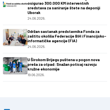
osigurao 300.000 KM interventnih
sredstava za saniranje štete na deponiji
Uborak
24.06.2026.
Održan sastanak predstavnika Fonda za
zaštitu okoliša Federacije BiH i Financijsko-
informatičke agencije (FIA)
24.06.2026.
U Širokom Brijegu puštena u pogon nova
preša za otpad: Snažan poticaj razvoju
kružne ekonomije
19.06.2026.