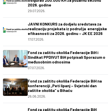
osigurao 200.000 KM za požarnu sezonu
2026. godine
29.07.2026.
JAVNI KONKURS za dodjelu sredstava za
realizaciju projekata iz područja energijske
efikasnosti za 2026. godinu – JK EE 2026
17.07.2026.
Fond za zaštitu okoliša Federacije BiH i
Sindikat PPDIVUT BiH potpisali Sporazum o
međusobnim odnosima
07.07.2026.
Fond za zaštitu okoliša Federacije BiH na
konferenciji „Peti lipanj – Svjetski dan
zaštite okoliša“ u Bihaću
26.06.2026.
Fond za zaštitu okoliša Federacije BiH