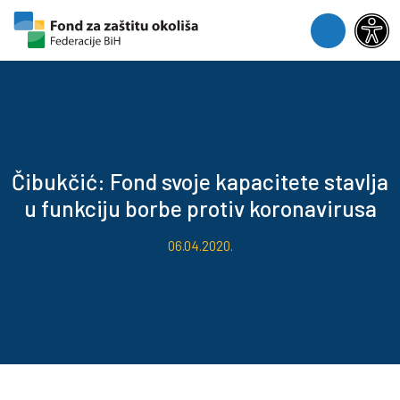
Skip to content
Skip to footer
Menu
Čibukčić: Fond svoje kapacitete stavlja
u funkciju borbe protiv koronavirusa
06.04.2020.