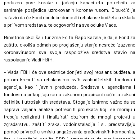
poduzeo prve korake u jačanju kapaciteta potrebnih za
saniranje posljedica uzrokovanih koronavirusom, Čibukčić je
najavio da će Fond ubuduće donositi rebalanse budžeta u skladu
s prilivom sredstava, te odgovoriti na sve odluke Vlade.
Ministrica okoliša i turizma Edita Đapo kazala je da je Fond za
zaštitu okoliša odmah po proglašenju stanja nesreće izazvane
koronavirusom sva svoja raspoloživa sredstva stavio na
raspolaganje Vladi FBiH.
– Vlada FBiH će ove sedmice donijeti svoj rebalans budžeta, a
potom krenuti sa rebalansima svih vanbudžetskih fondova i
agencija, kao i javnih preduzeća. Sredstva u agencijama i
fondovima prikupljaju se na zakonom propisani način, a zakoni
definišu i utrošak tih sredstava. Stoga je iznimno važno da se
napravi valjana analiza potrebnih projekata koji se moraju i
trebaju realizirati i finalizirati obzirom da mnogi projekti u
zgradarstvu, zaštiti zraka, vodoinstalacija i sl. predstavljaju
pomoć privredi u smislu angažovanja građevinskih kompanija,
što u konačnici podiže DBP i omogućava da ove kompanije