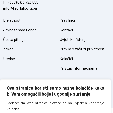
F:
+387 (0)33 723 688
info@fzofbih.org.ba
Djelatnosti
Pravilnici
Javnost rada Fonda
Kontakt
Česta pitanja
Uvjeti korištenja
Zakoni
Pravila o zaštiti privatnosti
Uredbe
Kolačići
Pristup informacijama
Ova stranica koristi samo nužne kolačiće kako
Fond za zaštitu okoliša FBiH – sva prava pridržana // design and
bi Vam omogućili bolje i ugodnije surfanje.
development
SIK
Korištenjem web stranice slažete se sa uvjetima korištenja
kolačića