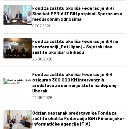
Fond za zaštitu okoliša Federacije BiH i
Sindikat PPDIVUT BiH potpisali Sporazum o
međusobnim odnosima
07.07.2026.
Fond za zaštitu okoliša Federacije BiH na
konferenciji „Peti lipanj – Svjetski dan
zaštite okoliša“ u Bihaću
26.06.2026.
Fond za zaštitu okoliša Federacije BiH
osigurao 300.000 KM interventnih
sredstava za saniranje štete na deponiji
Uborak
24.06.2026.
Održan sastanak predstavnika Fonda za
zaštitu okoliša Federacije BiH i Financijsko-
informatičke agencije (FIA)