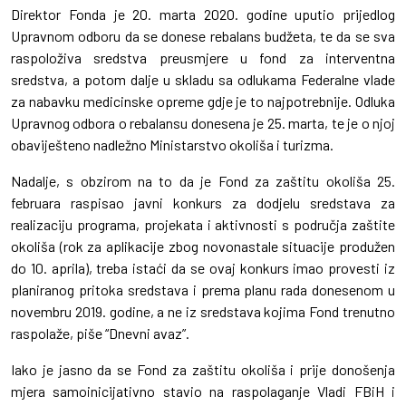
Direktor Fonda je 20. marta 2020. godine uputio prijedlog
Upravnom odboru da se donese rebalans budžeta, te da se sva
raspoloživa sredstva preusmjere u fond za interventna
sredstva, a potom dalje u skladu sa odlukama Federalne vlade
za nabavku medicinske opreme gdje je to najpotrebnije. Odluka
Upravnog odbora o rebalansu donesena je 25. marta, te je o njoj
obaviješteno nadležno Ministarstvo okoliša i turizma.
Nadalje, s obzirom na to da je Fond za zaštitu okoliša 25.
februara raspisao javni konkurs za dodjelu sredstava za
realizaciju programa, projekata i aktivnosti s područja zaštite
okoliša (rok za aplikacije zbog novonastale situacije produžen
do 10. aprila), treba istaći da se ovaj konkurs imao provesti iz
planiranog pritoka sredstava i prema planu rada donesenom u
novembru 2019. godine, a ne iz sredstava kojima Fond trenutno
raspolaže, piše “Dnevni avaz”.
Iako je jasno da se Fond za zaštitu okoliša i prije donošenja
mjera samoinicijativno stavio na raspolaganje Vladi FBiH i