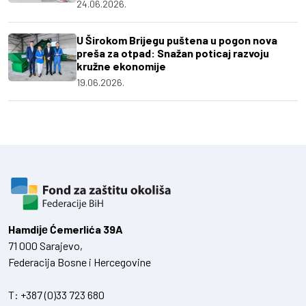
24.06.2026.
U Širokom Brijegu puštena u pogon nova
preša za otpad: Snažan poticaj razvoju
kružne ekonomije
19.06.2026.
Hamdiје Ćemerlića 39A
71 000 Sarajevo,
Federacija Bosne i Hercegovine
T:
+387 (0)33 723 680