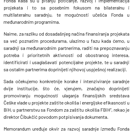
Fonda kada su u pitanju poticanje, razvoj i implementacija
projekata i to sa posebnim fokusom na bilateralnu i
multilateralnu saradnju, te mogućnosti učešća Fonda u
međunarodnim programima.
Naime, za razliku od dosadašnjeg načina finansiranja projekata
sa već poznatim procedurama, ulazimo u fazu kada ćemo, u
saradnji sa međunarodnim partnerima, raditi na prepoznavanju
potreba i prioritetnih aktivnosti od obostranog interesa,
identificirati i usaglašavati potencijalne projekte, te u saradnji
sa ostalim partnerima doprinijeti njihovoj uspješnoj realizaciji.
Sada očekujemo konkretnije korake i intenziviranje saradnje
dvije institucije, što će, vjerujem, značajno doprinijeti
promoviranju mogućnosti ulaganja finansijskih sredstava
Češke vlade u projekte zaštite okoliša i energijske efikasnosti u
BiH, u partnerstvu sa Fondom za zaštitu okoliša FBiH“, rekao je
direktor Čibukčić povodom potpisivanja dokumenta.
Memorandum uređuje okvir za razvoj saradnje između Fonda