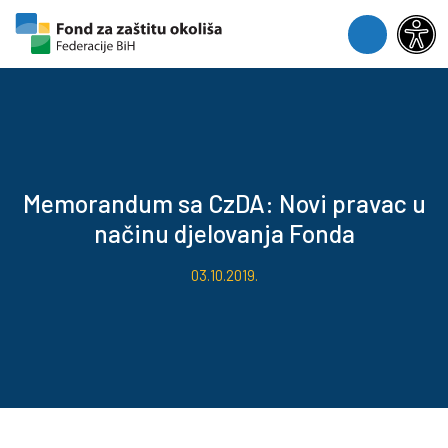
Skip to content
Skip to footer
Menu
Memorandum sa CzDA: Novi pravac u
načinu djelovanja Fonda
03.10.2019.