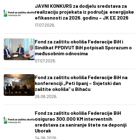
JAVNI KONKURS za dodjelu sredstava za
realizaciju projekata iz područja energijske
efikasnosti za 2026. godinu – JK EE 2026
17.07.2026.
Fond za zaštitu okoliša Federacije BiH i
Sindikat PPDIVUT BiH potpisali Sporazum o
međusobnim odnosima
07.07.2026.
Fond za zaštitu okoliša Federacije BiH na
konferenciji „Peti lipanj – Svjetski dan
zaštite okoliša“ u Bihaću
26.06.2026.
Fond za zaštitu okoliša Federacije BiH
osigurao 300.000 KM interventnih
sredstava za saniranje štete na deponiji
Uborak
24.06.2026.