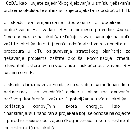
i CzDA, kao i uvjete zajedničkog djelovanja u smislu rješavanja
problema okoliša, te sufinansiranje projekata na području FBiH.
U skladu sa smjernicama Sporazuma o stabilizaciji i
pridruživanju EU, zadaci BiH u procesu provedbe
Acquis
Communautaire
na okoliš, uključuju razvoj saradnje na polju
zaštite okoliša kao i jačanje administrativnih kapaciteta i
procedura u cilju osiguravanja strateškog planiranja za
rješavanje problema zaštite okoliša, koordinacije između
relevantnih aktera svih nivoa vlasti i usklađenosti zakona BiH
sa acquisem EU.
U skladu s tim, obaveza Fonda je da sarađuje sa međunarodnim
partnerima, i da zajednički djeluje u oblastima očuvanja,
održivog korištenja, zaštite i poboljšanja uvjeta okoliša i
korištenja obnovljivih izvora energije, kao i
finansiranja/sufinansiranja projekata koji se odnose na objekte
i prirodne resurse od zajedničkog interesa a koji direktno ili
indirektno utiču na okoliš.