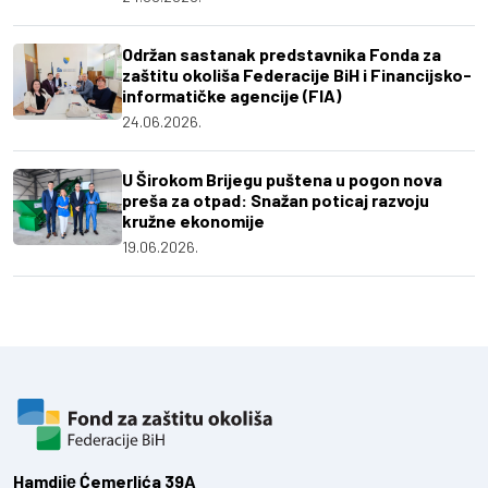
Održan sastanak predstavnika Fonda za
zaštitu okoliša Federacije BiH i Financijsko-
informatičke agencije (FIA)
24.06.2026.
U Širokom Brijegu puštena u pogon nova
preša za otpad: Snažan poticaj razvoju
kružne ekonomije
19.06.2026.
Hamdiје Ćemerlića 39A