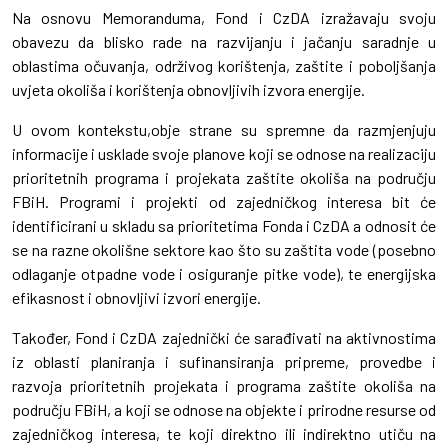
Na osnovu Memoranduma, Fond i CzDA izražavaju svoju
obavezu da blisko rade na razvijanju i jačanju saradnje u
oblastima očuvanja, održivog korištenja, zaštite i poboljšanja
uvjeta okoliša i korištenja obnovljivih izvora energije.
U ovom kontekstu,obje strane su spremne da razmjenjuju
informacije i usklade svoje planove koji se odnose na realizaciju
prioritetnih programa i projekata zaštite okoliša na području
FBiH. Programi i projekti od zajedničkog interesa bit će
identificirani u skladu sa prioritetima Fonda i CzDA a odnosit će
se na razne okolišne sektore kao što su zaštita vode (posebno
odlaganje otpadne vode i osiguranje pitke vode), te energijska
efikasnost i obnovljivi izvori energije.
Također, Fond i CzDA zajednički će sarađivati na aktivnostima
iz oblasti planiranja i sufinansiranja pripreme, provedbe i
razvoja prioritetnih projekata i programa zaštite okoliša na
području FBiH, a koji se odnose na objekte i prirodne resurse od
zajedničkog interesa, te koji direktno ili indirektno utiču na