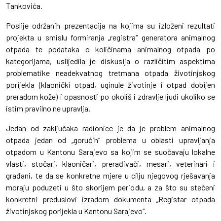
Tankovića.
Poslije održanih prezentacija na kojima su izloženi rezultati
projekta u smislu formiranja „registra“ generatora animalnog
otpada te podataka o količinama animalnog otpada po
kategorijama, uslijedila je diskusija o različitim aspektima
problematike neadekvatnog tretmana otpada životinjskog
porijekla (klaonički otpad, uginule životinje i otpad dobijen
preradom kože) i opasnosti po okoliš i zdravlje ljudi ukoliko se
istim pravilno ne upravlja.
Jedan od zaključaka radionice je da je problem animalnog
otpada jedan od „gorućih“ problema u oblasti upravljanja
otpadom u Kantonu Sarajevo sa kojim se suočavaju lokalne
vlasti, stočari, klaoničari, prerađivači, mesari, veterinari i
građani, te da se konkretne mjere u cilju njegovog rješavanja
moraju poduzeti u što skorijem periodu, a za što su stečeni
konkretni preduslovi izradom dokumenta „Registar otpada
životinjskog porijekla u Kantonu Sarajevo“.