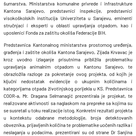
šumarstva, Ministarstva komunalne privrede i infrastrukture
Kantona Sarajevo, predstavnici inspekcije, predstavnici
visokoškolskih institucija Univerziteta u Sarajevu, eminenti
stručnjaci i eksperti u oblasti upravljanja otpadom, kao i
uposlenici Fonda za zaštitu okoliša Federacije BiH.
Predstavnica Kantonalnog ministarstva prostornog uređenja,
građenja i zaštite okoliša Kantona Sarajevo, Zijada Krvavac je
kroz uvodno izlaganje prisutnima približila problematiku
upravljanja animalnim otpadom u Kantonu Sarajevo, te
obrazložila razloge za pokretanje ovog projekta, od kojih je
ključni nedostatak evidencije o ukupnim količinama i
kategorijama otpada životinjskog porijekla u KS. Predstavnica
COOR-a, Mr. Dragana Selmanagić prezentirala je projekat, te
realizovane aktivnosti sa naglaskom na prepreke sa kojima su
se susretali u toku realizacije istog. Konkretni rezultati projekta
u kontekstu odabrane metodologije, broja detektovanih
obveznika, prijavljenih količina te problematike uočenih razlika i
neslaganja u podacima, prezentirani su od strane Dr Sanjina