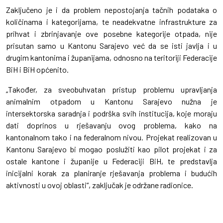
Zaključeno je i da problem nepostojanja tačnih podataka o
količinama i kategorijama, te neadekvatne infrastrukture za
prihvat i zbrinjavanje ove posebne kategorije otpada, nije
prisutan samo u Kantonu Sarajevo već da se isti javlja i u
drugim kantonima i županijama, odnosno na teritoriji Federacije
BiH i BiH općenito.
„Također, za sveobuhvatan pristup problemu upravljanja
animalnim otpadom u Kantonu Sarajevo nužna je
intersektorska saradnja i podrška svih institucija, koje moraju
dati doprinos u rješavanju ovog problema, kako na
kantonalnom tako i na federalnom nivou. Projekat realizovan u
Kantonu Sarajevo bi mogao poslužiti kao pilot projekat i za
ostale kantone i županije u Federaciji BiH, te predstavlja
inicijalni korak za planiranje rješavanja problema i budućih
aktivnosti u ovoj oblasti“, zaključak je održane radionice.