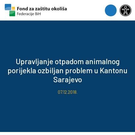
Skip to content
Skip to footer
Menu
Upravljanje otpadom animalnog
porijekla ozbiljan problem u Kantonu
Sarajevo
07.12.2018.