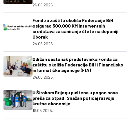
26.06.2026.
Fond za zaštitu okoliša Federacije BiH
osigurao 300.000 KM interventnih
sredstava za saniranje štete na deponiji
Uborak
24.06.2026.
Održan sastanak predstavnika Fonda za
zaštitu okoliša Federacije BiH i Financijsko-
informatičke agencije (FIA)
24.06.2026.
U Širokom Brijegu puštena u pogon nova
preša za otpad: Snažan poticaj razvoju
kružne ekonomije
19.06.2026.