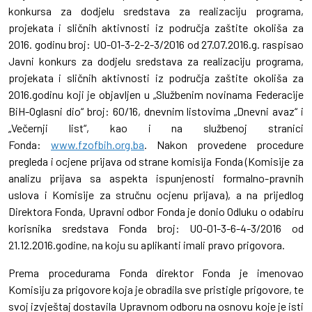
konkursa za dodjelu sredstava za realizaciju programa,
projekata i sličnih aktivnosti iz područja zaštite okoliša za
2016. godinu broj: UO-01-3-2-2-3/2016 od 27.07.2016.g. raspisao
Javni konkurs za dodjelu sredstava za realizaciju programa,
projekata i sličnih aktivnosti iz područja zaštite okoliša za
2016.godinu koji je objavljen u „Službenim novinama Federacije
BiH-Oglasni dio“ broj: 60/16, dnevnim listovima „Dnevni avaz“ i
„Večernji list“, kao i na službenoj stranici
Fonda:
www.fzofbih.org.ba
. Nakon provedene procedure
pregleda i ocjene prijava od strane komisija Fonda (Komisije za
analizu prijava sa aspekta ispunjenosti formalno-pravnih
uslova i Komisije za stručnu ocjenu prijava), a na prijedlog
Direktora Fonda, Upravni odbor Fonda je donio Odluku o odabiru
korisnika sredstava Fonda broj: UO-01-3-6-4-3/2016 od
21.12.2016.godine, na koju su aplikanti imali pravo prigovora.
Prema procedurama Fonda direktor Fonda je imenovao
Komisiju za prigovore koja je obradila sve pristigle prigovore, te
svoj izvještaj dostavila Upravnom odboru na osnovu koje je isti