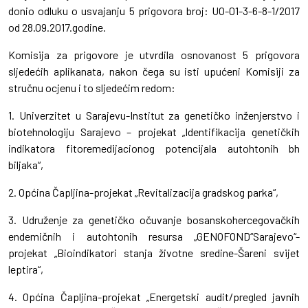
donio odluku o usvajanju 5 prigovora broj: UO-01-3-6-8-1/2017
od 28.09.2017.godine.
Komisija za prigovore je utvrdila osnovanost 5 prigovora
sljedećih aplikanata, nakon čega su isti upućeni Komisiji za
stručnu ocjenu i to sljedećim redom:
1. Univerzitet u Sarajevu-Institut za genetičko inženjerstvo i
biotehnologiju Sarajevo – projekat „Identifikacija genetičkih
indikatora fitoremedijacionog potencijala autohtonih bh
biljaka“,
2. Općina Čapljina-projekat „Revitalizacija gradskog parka“,
3. Udruženje za genetičko očuvanje bosanskohercegovačkih
endemičnih i autohtonih resursa „GENOFOND“Sarajevo“-
projekat „Bioindikatori stanja životne sredine-Šareni svijet
leptira“,
4. Općina Čapljina-projekat „Energetski audit/pregled javnih