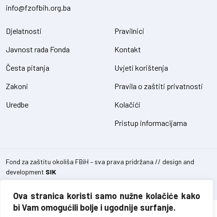
info@fzofbih.org.ba
Djelatnosti
Pravilnici
Javnost rada Fonda
Kontakt
Česta pitanja
Uvjeti korištenja
Zakoni
Pravila o zaštiti privatnosti
Uredbe
Kolačići
Pristup informacijama
Fond za zaštitu okoliša FBiH – sva prava pridržana // design and
development
SIK
Ova stranica koristi samo nužne kolačiće kako
bi Vam omogućili bolje i ugodnije surfanje.