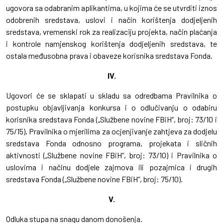
ugovora sa odabranim aplikantima, u kojima će se utvrditi iznos
odobrenih sredstava, uslovi i način korištenja dodjeljenih
sredstava, vremenski rok za realizaciju projekta, način plaćanja
i kontrole namjenskog korištenja dodjeljenih sredstava, te
ostala međusobna prava i obaveze korisnika sredstava Fonda.
IV.
Ugovori će se sklapati u skladu sa odredbama Pravilnika o
postupku objavljivanja konkursa i o odlučivanju o odabiru
korisnika sredstava Fonda („Službene novine FBiH“, broj: 73/10 i
75/15), Pravilnika o mjerilima za ocjenjivanje zahtjeva za dodjelu
sredstava Fonda odnosno programa, projekata i sličnih
aktivnosti („Službene novine FBiH“, broj: 73/10) i Pravilnika o
uslovima i načinu dodjele zajmova ili pozajmica i drugih
sredstava Fonda („Službene novine FBiH“, broj: 75/10).
V.
Odluka stupa na snagu danom donošenja.