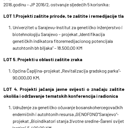
2016.godinu – JP 2016/2, ostvaruje sljedećih 5 korisnika:
LOT 1.Projekti zaštite prirode, te zaštite i remedijacije tla
Univerzitet u Sarajevu-Institut za genetičko inženjerstvo i
biotehnologiju Sarajevo – projekat „Identifikacija
genetičkih indikatora fitoremedijacionog potencijala
autohtonih bh biljaka“ – 18.500,00 KM
LOT 5. Projekti u oblasti zaštite zraka
Općina Čapljina-projekat „Revitalizacija gradskog parka“-
90.000,00 KM,
LOT 4. Projekti jačanja javne svijesti o značaju zaštite
okoliša i održavanje tematskih konferencija i radionica
Udruženje za genetičko očuvanje bosanskohercegovačkih
endemičnih i autohtonih resursa „GENOFOND“Sarajevo“-
projekat „Bioindikatori stanja životne sredine-Šareni svijet
leptira“-5.400,00 KM,