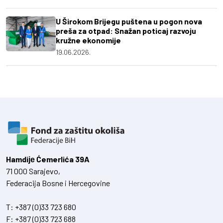
U Širokom Brijegu puštena u pogon nova
preša za otpad: Snažan poticaj razvoju
kružne ekonomije
19.06.2026.
Hamdiје Ćemerlića 39A
71 000 Sarajevo,
Federacija Bosne i Hercegovine
T:
+387 (0)33 723 680
F:
+387 (0)33 723 688