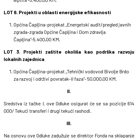
LOT 6. Projekti u oblasti energijske efikasnosti
Općina Čapljina-projekat „Energetski audit/pregled javnih
zgrada-zgrada Općine Čapljina i Dom zdravlja
Čapljina“-5.400,00 KM,
LOT 3. Projekti zaštite okoliša kao podrška razvoju
lokalnih zajednica
Općina Čapljina-projekat „Tehnički vodovod Bivolje Brdo
za razvoj i održivi povratak-II faza“- 50.000,00 KM.
II.
Sredstva iz tačke I. ove Odluke osigurat će se sa pozicije 614
000/ Tekući transferi i drugi tekući rashodi.
III.
Na osnovu ove Odluke zadužuje se direktor Fonda na sklapanje