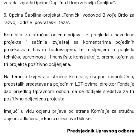
zgrada-zgrada Općine Čapljina i Dom zdravlja Čapljina“,
5. Općina Čapljina-projekat „Tehnički vodovod Bivolje Brdo za
razvoj i održivi povratak-II faza“.
Komisija za stručnu ocjenu prijava je pregledala navedene
projekte i sačinila Izvještaj sa komentarima pojedinih
projekata, njihovim bodovanjem, te mišljenjem u pogledu
tehničke spremnosti i finansijske konstrukcije, prema kojem su
tri projekta pozitivno ocijenjena.
Na temelju Izvještaja stručne komisije, ukupno raspoloživih,
preostalih sredstava na pojedinim LOT-ovima, direktor Fonda je
dao prijedlog Upravnom odboru da se dodijele sredstva za tri
pozitivno ocijenjena projekta.
Imajući u vidu ocjenu prijava od strane Komisije za stručnu
ocjenu, odlučeno je kao u izreci ove Odluke.
Predsjednik Upravnog odbora