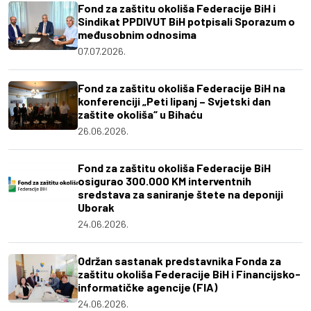
Fond za zaštitu okoliša Federacije BiH i
Sindikat PPDIVUT BiH potpisali Sporazum o
međusobnim odnosima
07.07.2026.
Fond za zaštitu okoliša Federacije BiH na
konferenciji „Peti lipanj – Svjetski dan
zaštite okoliša“ u Bihaću
26.06.2026.
Fond za zaštitu okoliša Federacije BiH
osigurao 300.000 KM interventnih
sredstava za saniranje štete na deponiji
Uborak
24.06.2026.
Održan sastanak predstavnika Fonda za
zaštitu okoliša Federacije BiH i Financijsko-
informatičke agencije (FIA)
24.06.2026.