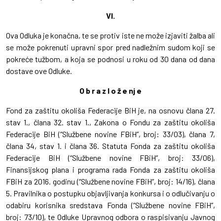
VI.
Ova Odluka je konačna, te se protiv iste ne može izjaviti žalba ali
se može pokrenuti upravni spor pred nadležnim sudom koji se
pokreće tužbom, a koja se podnosi u roku od 30 dana od dana
dostave ove Odluke.
O b r a z l o ž e nj e
Fond za zaštitu okoliša Federacije BiH je, na osnovu člana 27.
stav 1., člana 32. stav 1., Zakona o Fondu za zaštitu okoliša
Federacije BiH (“Službene novine FBiH”, broj: 33/03), člana 7,
člana 34, stav 1. i člana 36. Statuta Fonda za zaštitu okoliša
Federacije BiH (“Službene novine FBiH”, broj: 33/06),
Finansijskog plana i programa rada Fonda za zaštitu okoliša
FBiH za 2016. godinu (“Službene novine FBiH”, broj: 14/16), člana
5. Pravilnika o postupku objavljivanja konkursa i o odlučivanju o
odabiru korisnika sredstava Fonda (“Službene novine FBiH”,
broj: 73/10), te Odluke Upravnog odbora o raspisivanju Javnog