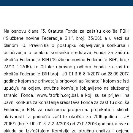
Na osnovu člana 13. Statuta Fonda za zaštitu okoliša FBiH
(“Službene novine Federacije BiH”, broj: 33/06), a u vezi sa
članom 10. Pravilnika o postupku objavljivanja konkursa i
odlučivanja o odabiru korisnika sredstava Fonda za zaštitu
okoliša Federacije BiH (“Službene novine Federacije BiH”, broj:
73/10 i 17/15), te Odluke upravnog odbora Fonda za zaštitu
okoliša Federacije BiH broj: UO-01-3-6-8-1/2017 od 28.09.2017.
godine kojom se prihvataju prigovori aplikanata i kojom se isti
upućuju na ocjenu stručne komisije (objavljeno na službenoj
stranici Fonda: www.fzofbih.org.ba), a koji su se prijavili na
Javni konkurs za korištenje sredstava Fonda za zaštitu okoliša
Federacije BiH, za realizaciju programa, projekata i sličnih
aktivnosti iz područja zaštite okoliša za 2016.godinu – JP
2016/2 (broj: UO-01-3-2-2-3/2016 od 27.07.2016.godine), a sve u
skladu sa Izvještajem Komisije za stručnu analizu i ocjenu