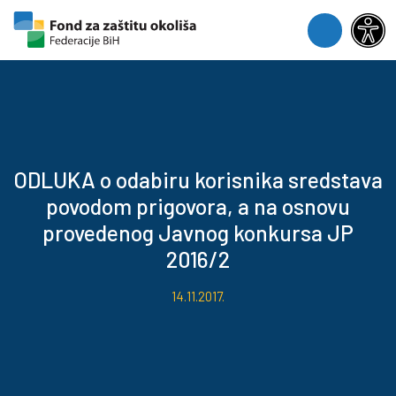
Skip to content
Skip to footer
Menu
ODLUKA o odabiru korisnika sredstava
povodom prigovora, a na osnovu
provedenog Javnog konkursa JP
2016/2
14.11.2017.