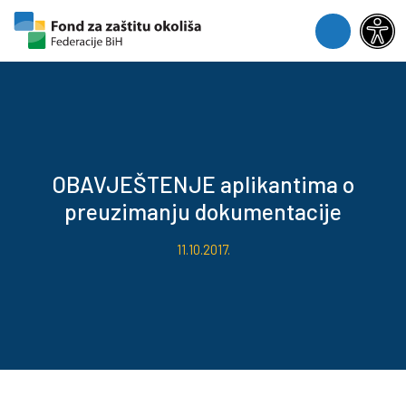
Skip to content
Skip to footer
Menu
OBAVJEŠTENJE aplikantima o
preuzimanju dokumentacije
11.10.2017.