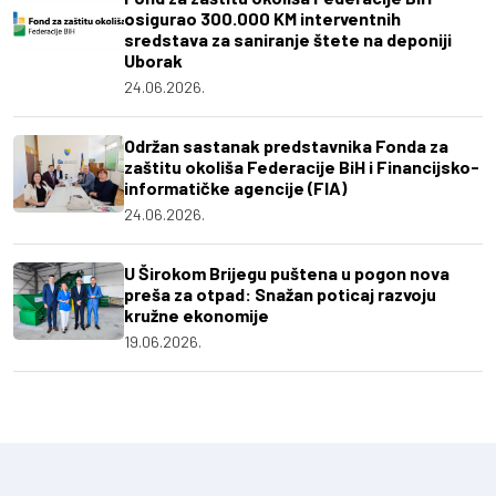
osigurao 300.000 KM interventnih
sredstava za saniranje štete na deponiji
Uborak
24.06.2026.
Održan sastanak predstavnika Fonda za
zaštitu okoliša Federacije BiH i Financijsko-
informatičke agencije (FIA)
24.06.2026.
U Širokom Brijegu puštena u pogon nova
preša za otpad: Snažan poticaj razvoju
kružne ekonomije
19.06.2026.