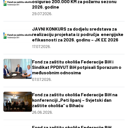
osigurao 200.000 KM za požarnu sezonu
2026. godine
29.07.2026.
JAVNI KONKURS za dodjelu sredstava za
realizaciju projekata iz područja energijske
efikasnosti za 2026. godinu – JK EE 2026
17.07.2026.
Fond za zaštitu okoliša Federacije BiH i
Sindikat PPDIVUT BiH potpisali Sporazum o
međusobnim odnosima
07.07.2026.
Fond za zaštitu okoliša Federacije BiH na
konferenciji „Peti lipanj – Svjetski dan
zaštite okoliša“ u Bihaću
26.06.2026.
Fond za zaštitu okoliša Federacije BiH