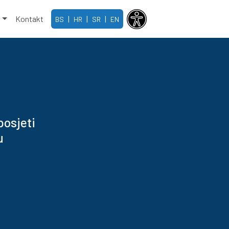
e
Kontakt
|
|
|
BS
HR
SR
EN
posjeti
u