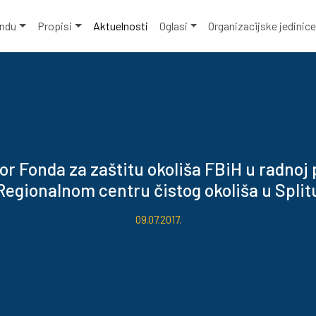
ondu
Propisi
Aktuelnosti
Oglasi
Organizacijske jedinic
or Fonda za zaštitu okoliša FBiH u radnoj 
Regionalnom centru čistog okoliša u Split
09.07.2017.