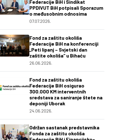
Federacije BiH i Sindikat
PPDIVUT BiH potpisali Sporazum
o međusobnim odnosima
07.07.2026.
Fond za zaštitu okoliša
Federacije BiH na konferenciji
„Peti lipanj – Svjetski dan
zaštite okoliša“ u Bihaću
26.06.2026.
Fond za zaštitu okoliša
Federacije BiH osigurao
300.000 KM interventnih
sredstava za saniranje štete na
deponiji Uborak
24.06.2026.
Održan sastanak predstavnika
Fonda za zaštitu okoliša
Federacije BiH i Financijsko-