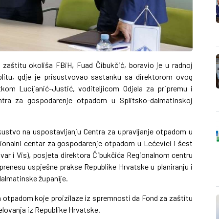
 zaštitu okoliša FBiH, Fuad Čibukčić, boravio je u radnoj
plitu, gdje je prisustvovao sastanku sa direktorom ovog
om Lucijanić-Justić, voditeljicom Odjela za pripremu i
ntra za gospodarenje otpadom u Splitsko-dalmatinskoj
kustvo na uspostavljanju Centra za upravljanje otpadom u
egionalni centar za gospodarenje otpadom u Lećevici i šest
Hvar i Vis), posjeta direktora Čibukčića Regionalnom centru
u prenesu uspješne prakse Republike Hrvatske u planiranju i
dalmatinske županije.
a otpadom koje proizilaze iz spremnosti da Fond za zaštitu
elovanja iz Republike Hrvatske.