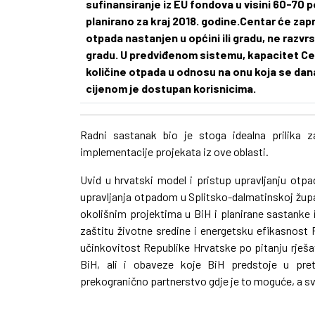
sufinansiranje iz EU fondova u visini 60-70 
planirano za kraj 2018. godine.
Centar će zapr
otpada nastanjen u općini ili gradu, ne razvr
gradu. U predviđenom sistemu, kapacitet Ce
količine otpada u odnosu na onu koja se dana
cijenom je dostupan korisnicima.
Radni sastanak bio je stoga idealna prilika za
implementacije projekata iz ove oblasti.
Uvid u hrvatski model i pristup upravljanju otp
upravljanja otpadom u Splitsko-dalmatinskoj župan
okolišnim projektima u BiH i planirane sastanke
zaštitu životne sredine i energetsku efikasnost 
učinkovitost Republike Hrvatske po pitanju rješa
BiH, ali i obaveze koje BiH predstoje u pre
prekogranično partnerstvo gdje je to moguće, a sve