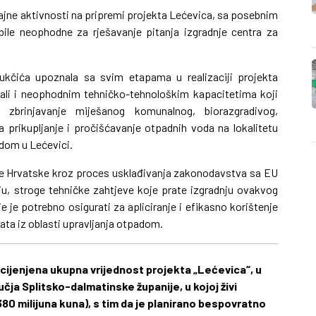
jne aktivnosti na pripremi projekta Lećevica, sa posebnim
ile neophodne za rješavanje pitanja izgradnje centra za
bukčića upoznala sa svim etapama u realizaciji projekta
 ali i neophodnim tehničko-tehnološkim kapacitetima koji
lno zbrinjavanje miješanog komunalnog, biorazgradivog,
prikupljanje i pročišćavanje otpadnih voda na lokalitetu
dom u Lećevici.
ke Hrvatske kroz proces usklađivanja zakonodavstva sa EU
ju, stroge tehničke zahtjeve koje prate izgradnju ovakvog
 je potrebno osigurati za apliciranje i efikasno korištenje
ata iz oblasti upravljanja otpadom.
cijenjena ukupna vrijednost projekta „Lećevica“, u
čja Splitsko-dalmatinske županije, u kojoj živi
380 milijuna kuna), s tim da je planirano bespovratno