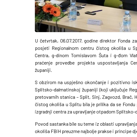
U četvrtak, 06.07.2017. godine direktor Fonda za
posjeti Regionalnom centru čistog okoliša u S
Centra, g-dinom Tomislavom Šuta i g-đom Vlatk
praćenje provedbe projekta uspostavljanja Ce
županiji.
S obzirom na uspješno okončanje i pozitivno is
Splitsko-dalmatinskoj županiji (koji uključuje R
pretovarnih stanica – Split, Sinj, Zagvozd, Brač, 
čistog okoliša u Splitu bila je prilika da se Fond
izgradnji centra za upravljanje otpadom Splitsko-
Povod sastanka bile su teme iz oblasti upravljanj
okoliša FBiH preuzme najbolje prakse i principe dj