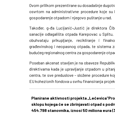
Ovom prilikom prezentirane su dosadašnje dugotra
osvrtom na administrativne procedure koje su b
gospodarenje otpadom i njegovo puštanje u rad.
Također, g-đa Lucijanić-Justić je direktora Či
sanacije odlagališta otpada Karepovac u Splitu,
obuhvataju prikupljanje, recikliranje i fina
građevinskog i neopasnog otpada, te sistema za 
budućeg regionalnog centra za gospodarenje otpa
Poseban akcenat stavljen je na obaveze Republi
direktivama kada je upravljanje otpadom u pitan
centra, te sve preduslove – složene procedure koje
EU kohezionih fondova u svrhu finansiranja projek
Planirane aktivnosti projekta „Lećevica“
Pro
sklopu kojega će se zbrinjavati otpad s podru
454.798 stanovnika, iznosi 50 miliona eura (