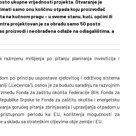
posto ukupne vrijednosti projekta. Otvaranje je
imati samo onu količinu otpada koju proizvođač
sta na kućnom pragu – u svome stanu, kući, općini ili
ntra projektovan je za obradu samo 50 posto
s proizvodi i neobrađena odlaže na odlagalištima, a
 razmjenu mišljenja po pitanju planiranja investicija i
adom po principu uspostave cjelovitog i održivog sistema
iji („Lećevica“), osnov je za buduću saradnju na razvojnim
 između Fonda za zaštitu okoliša Federacije BiH, Fonda za
Republike Srpske te Fonda za zaštitu okoliša i energetsku
vanja gorućeg pitanja zbrinjavanja i upravljanja otpadom u
tpristupnom periodu ka EU, korištenja mogućnosti za
 u skladu sa strateškim ciljevima obje zemlje i EU.