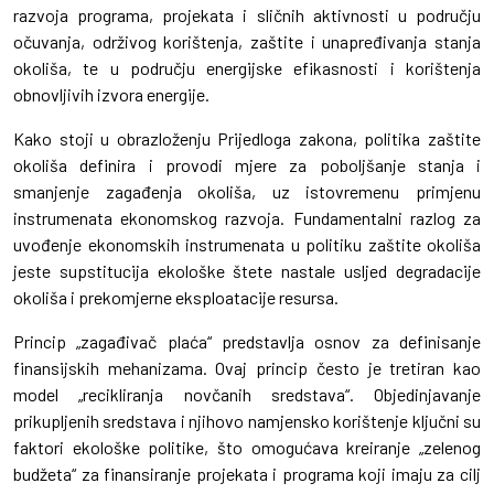
razvoja programa, projekata i sličnih aktivnosti u području
očuvanja, održivog korištenja, zaštite i unapređivanja stanja
okoliša, te u području energijske efikasnosti i korištenja
obnovljivih izvora energije.
Kako stoji u obrazloženju Prijedloga zakona, politika zaštite
okoliša definira i provodi mjere za poboljšanje stanja i
smanjenje zagađenja okoliša, uz istovremenu primjenu
instrumenata ekonomskog razvoja. Fundamentalni razlog za
uvođenje ekonomskih instrumenata u politiku zaštite okoliša
jeste supstitucija ekološke štete nastale usljed degradacije
okoliša i prekomjerne eksploatacije resursa.
Princip „zagađivač plaća“ predstavlja osnov za definisanje
finansijskih mehanizama. Ovaj princip često je tretiran kao
model „recikliranja novčanih sredstava“. Objedinjavanje
prikupljenih sredstava i njihovo namjensko korištenje ključni su
faktori ekološke politike, što omogućava kreiranje „zelenog
budžeta“ za finansiranje projekata i programa koji imaju za cilj