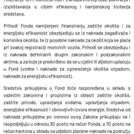
izvještavanja s ciljem efikasnog i namjenskog trošenja
sredstava.
Prihodi Fonda namijenjeni finansiranju zaštite okoliša i za
energijsku efikasnost obezbjeđuju se iz naknada zagađivača i
korisnika okoliša, te iz posebne naknade za okoliš koja se plaća
pri svakoj registraciji motornih vozila. Prihodi se obezbjeđuju i
iz naknada definiranih drugim zakonskim i podzakonskim
aktima, a za koje je predviđeno da se u cjelini ili dijelom uplaćuju
u Fond (vodne i naknade za opterećenje okoliša otpadom,
naknade za energijsku efikasnost).
Sredstva prikupljena u Fond biće raspoređena u skladu s
važećim zakonima i propisima iz oblasti zaštite okoliša,
zaštite prirode, upravljanja vodama, upravljanja otpadom,
energijske efikasnosti i obnovljivih izvora energije. Sredstva od
naknada prikupljena po osnovu ovog Zakona prikupljaju se i
raspodjeljuju u odnosu 30 posto na račun Fonda, a 70 posto na
račun kantona u skladu sa udjelom plaćene naknade na području