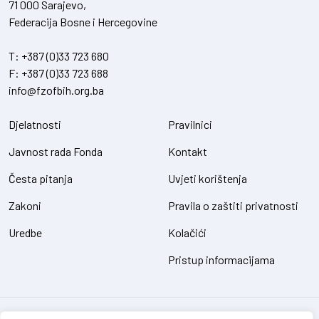
71 000 Sarajevo,
Federacija Bosne i Hercegovine
T:
+387 (0)33 723 680
F:
+387 (0)33 723 688
info@fzofbih.org.ba
Djelatnosti
Pravilnici
Javnost rada Fonda
Kontakt
Česta pitanja
Uvjeti korištenja
Zakoni
Pravila o zaštiti privatnosti
Uredbe
Kolačići
Pristup informacijama
Fond za zaštitu okoliša FBiH – sva prava pridržana // design and