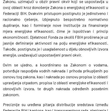
Zakonu, uzimajući u obzir pravni okvir koji se uspostavlja u
ovoj oblasti kroz donošenje Zakona o energijskoj efikasnosti u
Federaciji BiH. Ovakvim pristupom postignuto je jedinstveno i
racionalno rješenje, izbjegnuto bespotrebno normativno
dupliranje, kao i formiranje nove institucije za finansiranje
mjera energijske efikasnosti, čime je ispoštivan i princip
ekonomičnosti. Djelatnost Fonda za okoliš FBiH proširena je uz
jasnije definiranje aktivnosti na polju energijske efikasnosti.
Takođe, postignuta je i usaglašenost u dijelu obnovljivih izvora
energije, uvažavajući uspostavljeni pravni okvir.
Ovim se ujedno, a koordinirano sa Zakonom o vodama,
potvrđuje raspodjela vodnih naknada i prihoda prikupljenih po
osnovu tog zakona, kao i naknada po osnovu propisa iz oblasti
upravljanja otpadom, propisa iz oblasti energijske efikasnosti i
obnovljivih izvora, te drugih naknada određenih posebnim
zakonom.
Preciznije su uređena pitanja distribucije sredstava između
Federacije BiH i kantona, kao i transparentnog rada, planiranja i