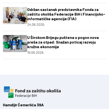
Održan sastanak predstavnika Fonda za
zaštitu okoliša Federacije BiH i Financijsko-
informatičke agencije (FIA)
24.06.2026.
U Širokom Brijegu puštena u pogon nova
preša za otpad: Snažan poticaj razvoju
kružne ekonomije
19.06.2026.
Hamdiје Ćemerlića 39A