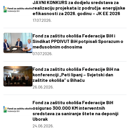
JAVNI KONKURS za dodjelu sredstava za
realizaciju projekata iz područja energijske
efikasnosti za 2026. godinu – JK EE 2026
17.07.2026.
Fond za zaštitu okoliša Federacije BiH i
Sindikat PPDIVUT BiH potpisali Sporazum o
međusobnim odnosima
07.07.2026.
Fond za zaštitu okoliša Federacije BiH na
konferenciji „Peti lipanj – Svjetski dan
zaštite okoliša“ u Bihaću
26.06.2026.
Fond za zaštitu okoliša Federacije BiH
osigurao 300.000 KM interventnih
sredstava za saniranje štete na deponiji
Uborak
24.06.2026.