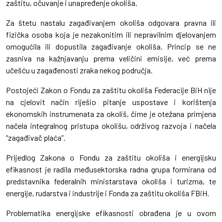
zaštitu, očuvanje i unapređenje okoliša.
Za štetu nastalu zagađivanjem okoliša odgovara pravna ili
fizička osoba koja je nezakonitim ili nepravilnim djelovanjem
omogućila ili dopustila zagađivanje okoliša. Princip se ne
zasniva na kažnjavanju prema veličini emisije, već prema
učešću u zagađenosti zraka nekog područja.
Postojeći Zakon o Fondu za zaštitu okoliša Federacije BiH nije
na cjelovit način riješio pitanje uspostave i korištenja
ekonomskih instrumenata za okoliš, čime je otežana primjena
načela integralnog pristupa okolišu, održivog razvoja i načela
“zagađivač plaća”.
Prijedlog Zakona o Fondu za zaštitu okoliša i energijsku
efikasnost je radila međusektorska radna grupa formirana od
predstavnika federalnih ministarstava okoliša i turizma, te
energije, rudarstva i industrije i Fonda za zaštitu okoliša FBiH.
Problematika energijske efikasnosti obrađena je u ovom